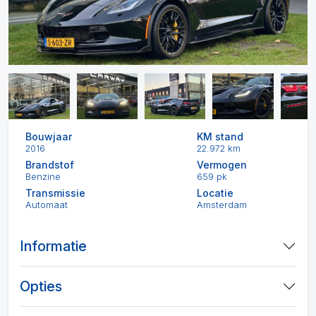
Bouwjaar
KM stand
2016
22.972 km
Brandstof
Vermogen
Benzine
659 pk
Transmissie
Locatie
Automaat
Amsterdam
Informatie
Opties