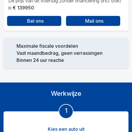
De prijs van dit voertuig zonder financiering (incl. btw)
is
€ 139950
.
Bel ons
Mail ons
Maximale fiscale voordelen
Vast maandbedrag, geen verrassingen
Binnen 24 uur reactie
Werkwijze
1
Kies een auto uit