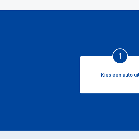
1
Kies een auto ui