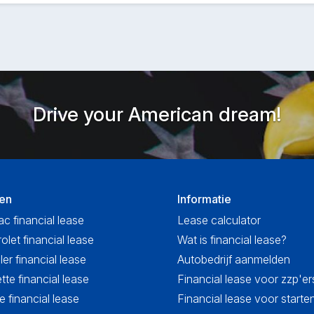
Drive your American dream!
en
Informatie
ac financial lease
Lease calculator
olet financial lease
Wat is financial lease?
ler financial lease
Autobedrijf aanmelden
tte financial lease
Financial lease voor zzp'er
 financial lease
Financial lease voor start