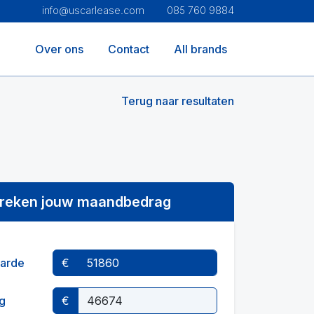
info@uscarlease.com
085 760 9884
Over ons
Contact
All brands
Terug naar resultaten
reken jouw maandbedrag
arde
€
g
€