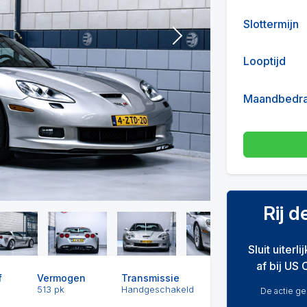
Slottermijn
Next
Looptijd
Maandbedr
Rij 
Sluit uiterl
af bij US 
f
Vermogen
Transmissie
513 pk
Handgeschakeld
De actie gel