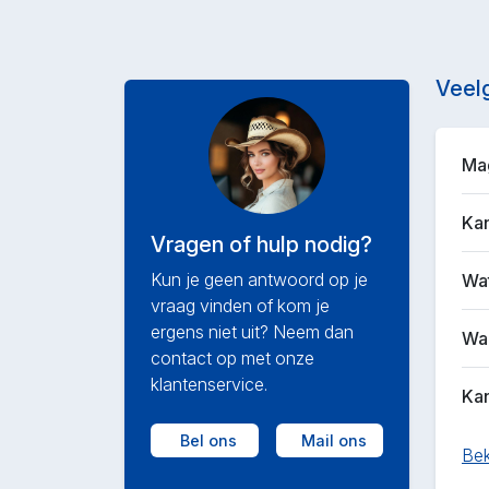
Veel
Mag
Kan
Vragen of hulp nodig?
Kun je geen antwoord op je
Wat
vraag vinden of kom je
ergens niet uit? Neem dan
Waa
contact op met onze
klantenservice.
Kan
Bel ons
Mail ons
Bek