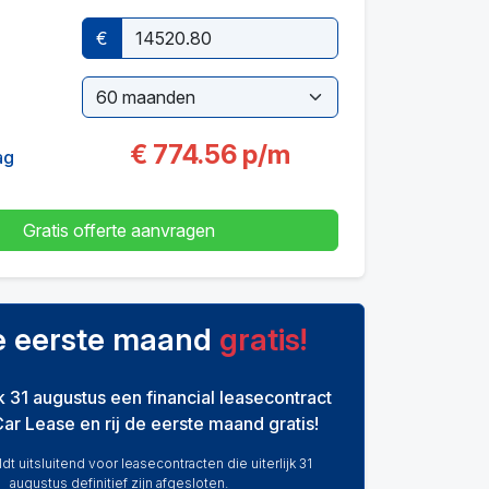
€
€
774.56
p/m
ag
Gratis offerte aanvragen
de eerste maand
gratis!
ijk 31 augustus een financial leasecontract
Car Lease en rij de eerste maand gratis!
dt uitsluitend voor leasecontracten die uiterlijk 31
augustus definitief zijn afgesloten.