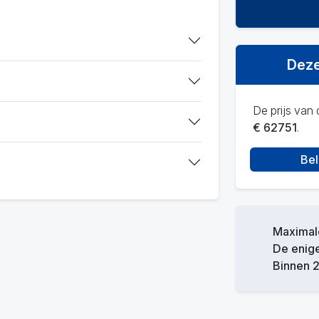
Deze
De prijs van d
€ 62751
.
Bel
Maximale
De enige
Binnen 2