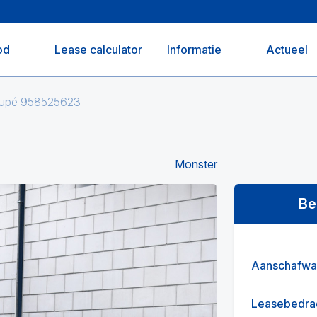
od
Lease calculator
Informatie
Actueel
oupé 958525623
Monster
Be
Aanschafwa
Leasebedra