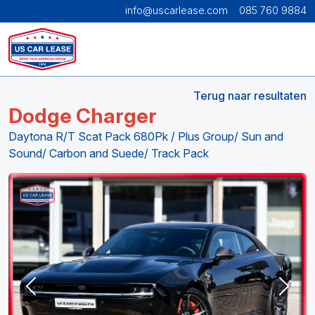
info@uscarlease.com
085 760 9884
Terug naar resultaten
Dodge Charger
Daytona R/T Scat Pack 680Pk / Plus Group/ Sun and
Sound/ Carbon and Suede/ Track Pack
Previous
Next