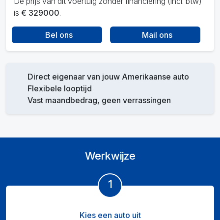
De prijs van dit voertuig zonder financiering (incl. btw)
is
€ 329000
.
Bel ons
Mail ons
Direct eigenaar van jouw Amerikaanse auto
Flexibele looptijd
Vast maandbedrag, geen verrassingen
Werkwijze
1
Kies een auto uit