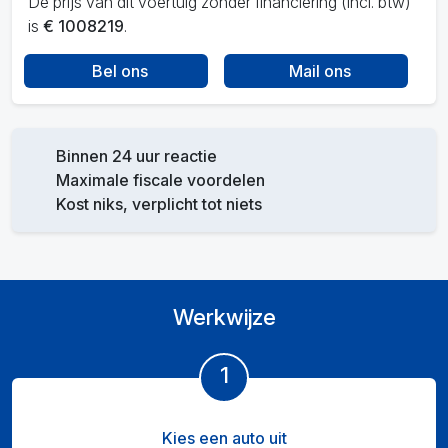
De prijs van dit voertuig zonder financiering (incl. btw)
is
€ 1008219
.
Bel ons
Mail ons
Binnen 24 uur reactie
Maximale fiscale voordelen
Kost niks, verplicht tot niets
Werkwijze
1
Kies een auto uit