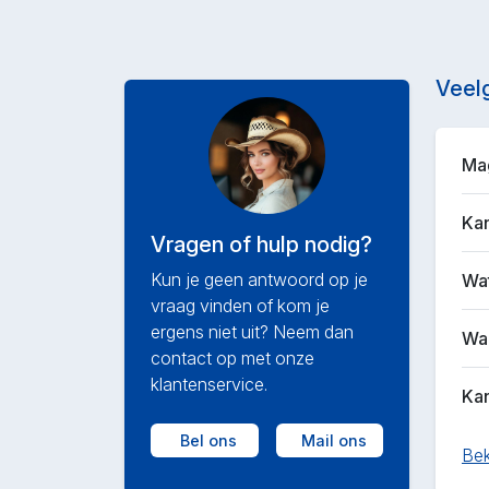
Veel
Mag
Kan
Vragen of hulp nodig?
Kun je geen antwoord op je
Wat
vraag vinden of kom je
ergens niet uit? Neem dan
Waa
contact op met onze
klantenservice.
Kan
Bel ons
Mail ons
Bek