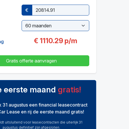
€
€
1110.29
p/m
ag
Gratis offerte aanvragen
de eerste maand
gratis!
ijk 31 augustus een financial leasecontract
Car Lease en rij de eerste maand gratis!
dt uitsluitend voor leasecontracten die uiterlijk 31
augustus definitief zijn afgesloten.