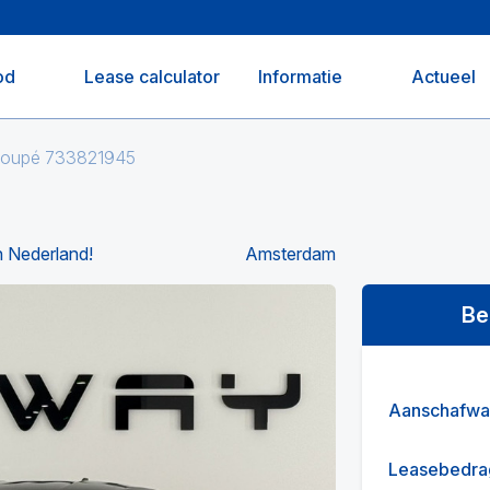
od
Lease calculator
Informatie
Actueel
Coupé 733821945
 Nederland!
Amsterdam
Be
Aanschafwa
Leasebedra