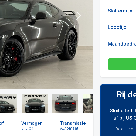
Slottermijn
Next
Looptijd
Maandbedr
Rij 
Sluit uiterl
af bij US 
of
Vermogen
Transmissie
315 pk
Automaat
De actie gel