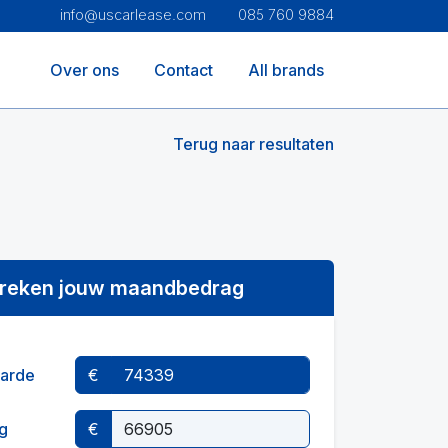
info@uscarlease.com
085 760 9884
Over ons
Contact
All brands
Terug naar resultaten
reken jouw maandbedrag
arde
€
g
€