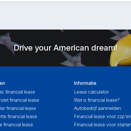
Drive your American dream!
en
Informatie
ac financial lease
Lease calculator
olet financial lease
Wat is financial lease?
ler financial lease
Autobedrijf aanmelden
tte financial lease
Financial lease voor zzp'er
 financial lease
Financial lease voor start