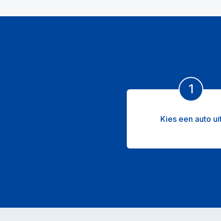
1
Kies een auto ui