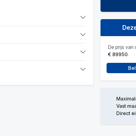
Deze
De prijs van d
€ 89950
.
Bel
Maximale
Vast ma
Direct e