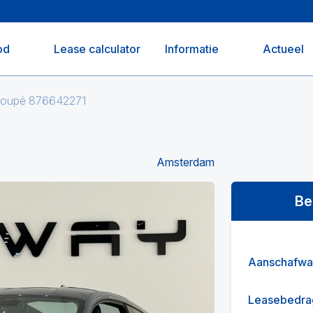
od
Lease calculator
Informatie
Actueel
Coupé 876642271
Amsterdam
Be
Aanschafwa
Leasebedra