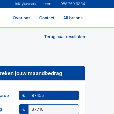
info@uscarlease.com
085 760 9884
Over ons
Contact
All brands
Terug naar resultaten
reken jouw maandbedrag
arde
€
g
€