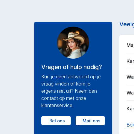
Veel
Mag
Kan
Vragen of hulp nodig?
Kun je geen antwoord op je
Wat
vraag vinden of kom je
ergens niet uit? Neem dan
Waa
contact op met onze
klantenservice.
Kan
Bel ons
Mail ons
Bek