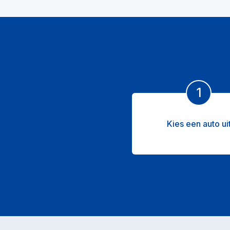
1
Kies een auto ui