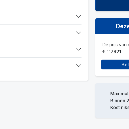
Deze
De prijs van d
€ 117921
.
Bel
Maximale
Binnen 2
Kost niks