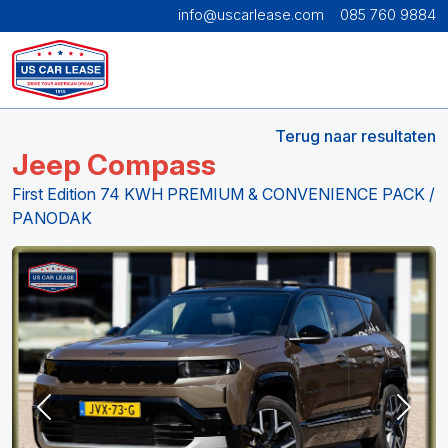
info@uscarlease.com
085 760 9884
Terug naar resultaten
Jeep Compass
First Edition 74 KWH PREMIUM & CONVENIENCE PACK /
PANODAK
Previous
Next