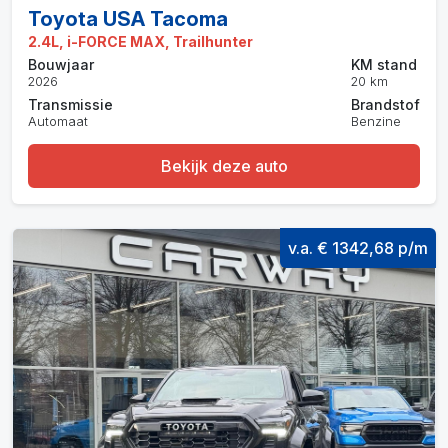
Toyota USA Tacoma
2.4L, i-FORCE MAX, Trailhunter
Bouwjaar
KM stand
2026
20 km
Transmissie
Brandstof
Automaat
Benzine
Bekijk deze auto
v.a. € 1342,68 p/m