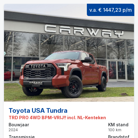
v.a. € 1447,23 p/m
Toyota USA Tundra
TRD PRO 4WD BPM-VRIJ!! incl. NL-Kenteken
Bouwjaar
KM stand
2024
100 km
Transmissie
Brandstof