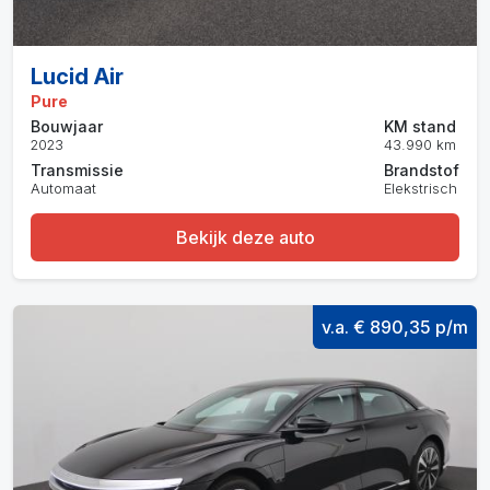
Lucid Air
Pure
Bouwjaar
KM stand
2023
43.990 km
Transmissie
Brandstof
Automaat
Elekstrisch
Bekijk deze auto
v.a. € 890,35 p/m