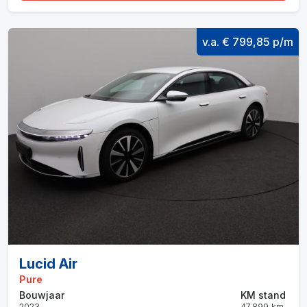
v.a. € 799,85 p/m
Lucid Air
Pure
Bouwjaar
KM stand
2023
47.899 km