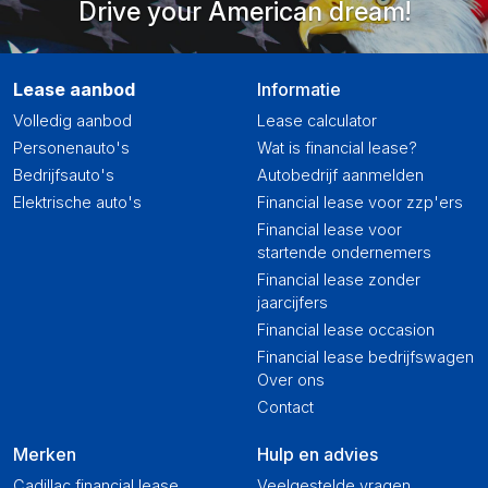
Drive your American dream!
Lease aanbod
Informatie
Volledig aanbod
Lease calculator
Personenauto's
Wat is financial lease?
Bedrijfsauto's
Autobedrijf aanmelden
Elektrische auto's
Financial lease voor zzp'ers
Financial lease voor
startende ondernemers
Financial lease zonder
jaarcijfers
Financial lease occasion
Financial lease bedrijfswagen
Over ons
Contact
Merken
Hulp en advies
Cadillac financial lease
Veelgestelde vragen