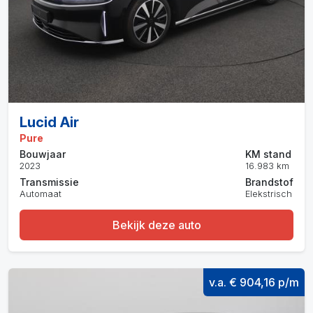
Lucid Air
Pure
Bouwjaar
KM stand
2023
16.983 km
Transmissie
Brandstof
Automaat
Elekstrisch
Bekijk deze auto
v.a. € 904,16 p/m