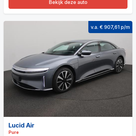
Bekijk deze auto
v.a. € 907,61 p/m
Lucid Air
Pure