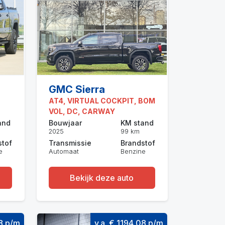
GMC Sierra
AT4, VIRTUAL COCKPIT, BOM
VOL, DC, CARWAY
and
Bouwjaar
KM stand
2025
99 km
stof
Transmissie
Brandstof
e
Automaat
Benzine
Bekijk deze auto
68 p/m
v.a. € 1194,08 p/m