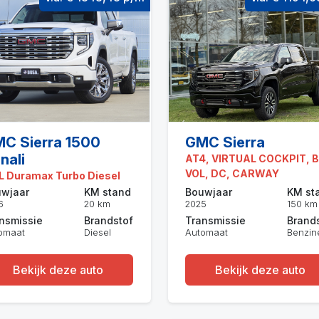
C Sierra 1500
GMC Sierra
nali
AT4, VIRTUAL COCKPIT, 
VOL, DC, CARWAY
L Duramax Turbo Diesel
wjaar
KM stand
Bouwjaar
KM st
6
20 km
2025
150 km
nsmissie
Brandstof
Transmissie
Brand
omaat
Diesel
Automaat
Benzin
Bekijk deze auto
Bekijk deze auto