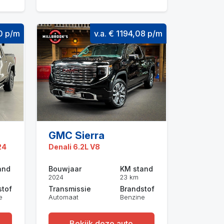
90 p/m
v.a. € 1194,08 p/m
GMC Sierra
24
Denali 6.2L V8
and
Bouwjaar
KM stand
2024
23 km
stof
Transmissie
Brandstof
e
Automaat
Benzine
Bekijk deze auto