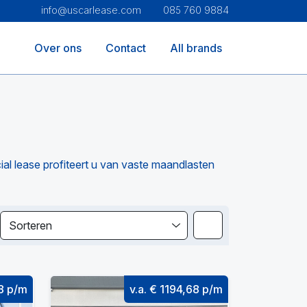
info@uscarlease.com
085 760 9884
Over ons
Contact
All brands
ial lease profiteert u van vaste maandlasten
Sorteren
08 p/m
v.a. € 1194,68 p/m