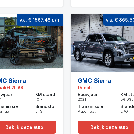
v.a. € 1567,46 p/m
v.a. € 865,
C Sierra
GMC Sierra
ali 6.2L V8
Denali
wjaar
KM stand
Bouwjaar
KM st
4
10 km
2021
56.980
nsmissie
Brandstof
Transmissie
Brand
omaat
LPG
Automaat
LPG
Bekijk deze auto
Bekijk deze auto