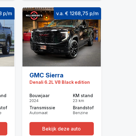
08 p/m
v.a. € 1268,75 p/m
GMC Sierra
Denali 6.2L V8 Black edition
and
Bouwjaar
KM stand
2024
23 km
stof
Transmissie
Brandstof
e
Automaat
Benzine
Bekijk deze auto