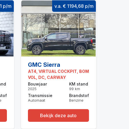
21 p/m
v.a. € 1194,68 p/m
GMC Sierra
AT4, VIRTUAL COCKPIT, BOM
VOL, DC, CARWAY
and
Bouwjaar
KM stand
2025
99 km
stof
Transmissie
Brandstof
e
Automaat
Benzine
Bekijk deze auto