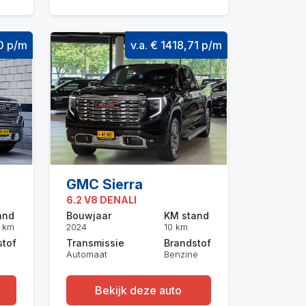
50 p/m
v.a. € 1418,71 p/m
GMC Sierra
6.2 V8 DENALI
and
Bouwjaar
KM stand
 km
2024
10 km
stof
Transmissie
Brandstof
Automaat
Benzine
Bekijk deze auto