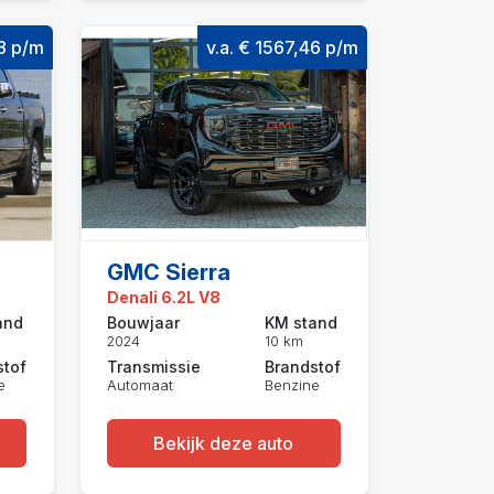
08 p/m
v.a. € 1567,46 p/m
GMC Sierra
Denali 6.2L V8
and
Bouwjaar
KM stand
2024
10 km
stof
Transmissie
Brandstof
e
Automaat
Benzine
Bekijk deze auto