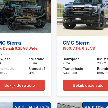
C Sierra
GMC Sierra
 Denali 6.2L V8 Wide
1500, AT4, 6.2L V8
dy
wjaar
KM stand
Bouwjaar
KM st
4
10 km
2024
20 km
nsmissie
Brandstof
Transmissie
Brand
omaat
LPG
Automaat
Benzin
Bekijk deze auto
Bekijk deze auto
v.a. € 1343,43 p/m
v.a. € 1194,