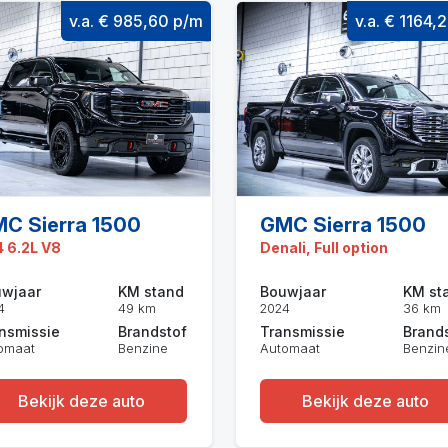
v.a. € 985,60 p/m
v.a. € 1164,
C Sierra 1500
GMC Sierra 1500
 6.2L V8
Denali, Full option
wjaar
KM stand
Bouwjaar
KM st
4
49 km
2024
36 km
nsmissie
Brandstof
Transmissie
Brand
omaat
Benzine
Automaat
Benzin
Bekijk deze auto
Bekijk deze auto