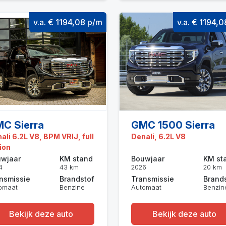
v.a. € 1194,08 p/m
v.a. € 1194,
C Sierra
GMC 1500 Sierra
ali 6.2L V8, BPM VRIJ, full
Denali, 6.2L V8
ion
wjaar
KM stand
Bouwjaar
KM st
4
43 km
2026
20 km
nsmissie
Brandstof
Transmissie
Brand
omaat
Benzine
Automaat
Benzin
Bekijk deze auto
Bekijk deze auto