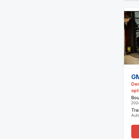
GM
Den
opt
Bou
202
Tra
Aut