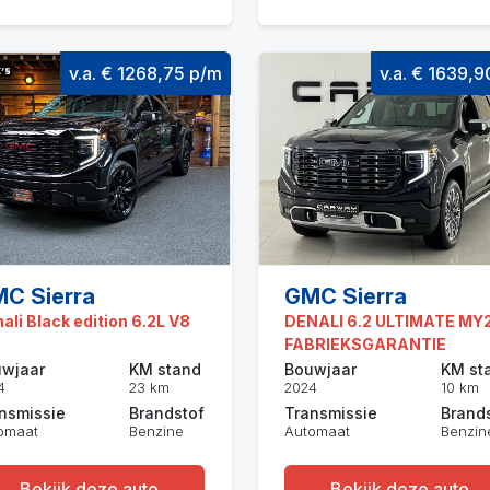
v.a. € 1268,75 p/m
v.a. € 1639,
C Sierra
GMC Sierra
ali Black edition 6.2L V8
DENALI 6.2 ULTIMATE MY
FABRIEKSGARANTIE
wjaar
KM stand
Bouwjaar
KM st
4
23 km
2024
10 km
nsmissie
Brandstof
Transmissie
Brand
omaat
Benzine
Automaat
Benzin
Bekijk deze auto
Bekijk deze auto