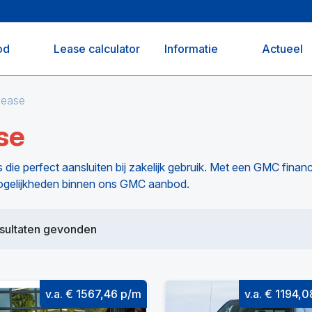
od
Lease calculator
Informatie
Actueel
lease
se
e perfect aansluiten bij zakelijk gebruik. Met een GMC financ
ogelijkheden binnen ons GMC aanbod.
sultaten gevonden
v.a. € 1567,46 p/m
v.a. € 1194,