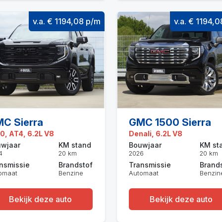
v.a. € 1194,08 p/m
v.a. € 1194,
C Sierra
GMC 1500 Sierra
0, AT4, 6.2L V8
Denali, 6.2L V8
wjaar
KM stand
Bouwjaar
KM st
4
20 km
2026
20 km
nsmissie
Brandstof
Transmissie
Brand
omaat
Benzine
Automaat
Benzin
Bekijk deze auto
Bekijk deze auto