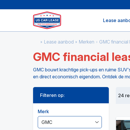
Lease aanb
Lease aanbod
Merken
GMC financial 
GMC financial lea
GMC bouwt krachtige pick-ups en ruime SUV's di
en direct economisch eigendom. Ontdek de m
Filteren op:
24 re
Merk
GMC