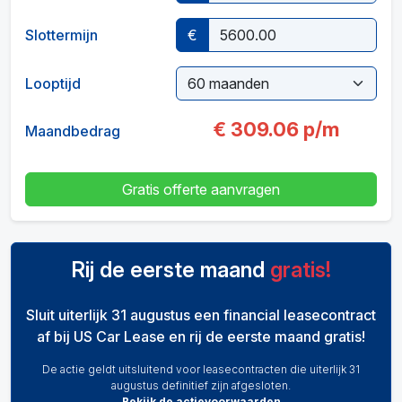
Slottermijn
€
Looptijd
€
309.06
p/m
Maandbedrag
Gratis offerte aanvragen
Rij de eerste maand
gratis!
Sluit uiterlijk 31 augustus een financial leasecontract
af bij US Car Lease en rij de eerste maand gratis!
De actie geldt uitsluitend voor leasecontracten die uiterlijk 31
augustus definitief zijn afgesloten.
Bekijk de actievoorwaarden