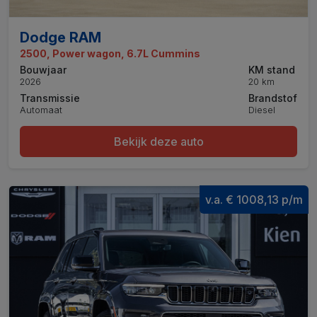
Dodge RAM
2500, Power wagon, 6.7L Cummins
Bouwjaar
KM stand
2026
20 km
Transmissie
Brandstof
Automaat
Diesel
Bekijk deze auto
v.a. € 1008,13 p/m