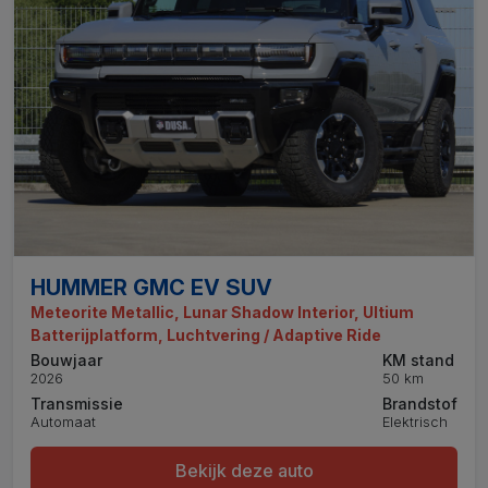
HUMMER GMC EV SUV
Meteorite Metallic, Lunar Shadow Interior, Ultium
Batterijplatform, Luchtvering / Adaptive Ride
Bouwjaar
KM stand
2026
50 km
Transmissie
Brandstof
Automaat
Elektrisch
Bekijk deze auto