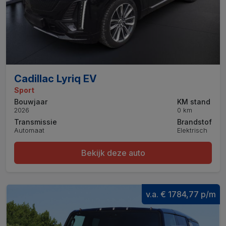
Cadillac Lyriq EV
Sport
Bouwjaar
KM stand
2026
0 km
Transmissie
Brandstof
Automaat
Elektrisch
Bekijk deze auto
v.a. € 1784,77 p/m