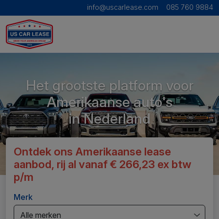
info@uscarlease.com
085 760 9884
Het grootste platform voor
Amerikaanse auto's
in Nederland
Ontdek ons Amerikaanse lease
aanbod, rij al vanaf € 266,23 ex btw
p/m
Merk
Alle merken