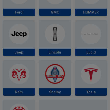
Ford
GMC
HUMMER
Jeep
Lincoln
Lucid
Ram
Shelby
Tesla