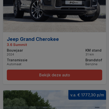
Jeep Grand Cherokee
3.6 Summit
Bouwjaar
KM stand
2024
31 km
Transmissie
Brandstof
Automaat
Benzine
Bekijk deze auto
v.a. € 1777,30 p/m