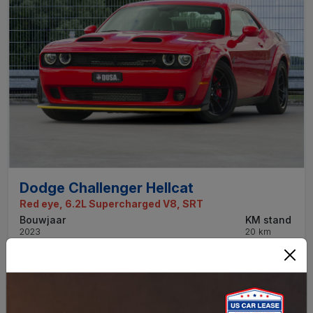
Dodge Challenger Hellcat
Red eye, 6.2L Supercharged V8, SRT
Bouwjaar
KM stand
2023
20 km
Transmissie
Brandstof
Automaat
Benzine
Bekijk deze auto