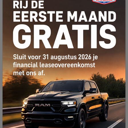
v.a. € 1089,53 p/m
Jeep Wrangler
MY 2025 Rubicon 2.0T 272Pk Trekhaak 2370KG /LPG/
Anvil
Bouwjaar
KM stand