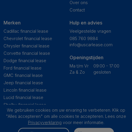
Over ons
Contact
Merken
Hulp en advies
Cadillac financial lease
Veelgestelde vragen
Chevrolet financial lease
085 760 9884
info@uscarlease.com
Chrysler financial lease
Corvette financial lease
Openingstijden
Dodge financial lease
Ma t/m Vr
09:00 - 17:00
Ford financial lease
Za & Zo
gesloten
GMC financial lease
Jeep financial lease
Lincoln financial lease
Lucid financial lease
Shelby financial lease
We gebruiken cookies om uw ervaring te verbeteren. Klik op
Tesla financial lease
"Alles accepteren" om alle cookies te accepteren. Lees onze
Toyota USA financial lease
Privacyverklaring
voor meer informatie.