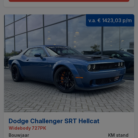
v.a. € 1423,03 p/m
Dodge Challenger SRT Hellcat
Widebody 727PK
Bouwjaar
KM stand