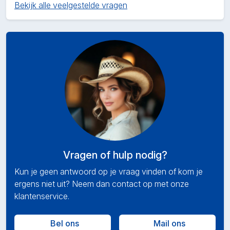
Bekijk alle veelgestelde vragen
Vragen of hulp nodig?
Kun je geen antwoord op je vraag vinden of kom je
ergens niet uit? Neem dan contact op met onze
klantenservice.
Bel ons
Mail ons