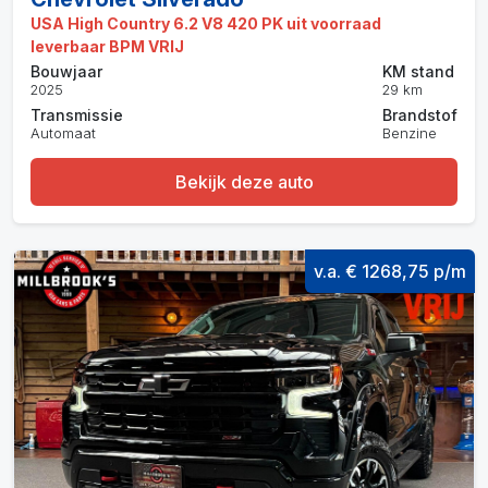
USA High Country 6.2 V8 420 PK uit voorraad
leverbaar BPM VRIJ
Bouwjaar
KM stand
2025
29 km
Transmissie
Brandstof
Automaat
Benzine
Bekijk deze auto
v.a. € 1268,75 p/m