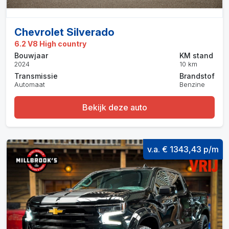
Chevrolet Silverado
6.2 V8 High country
Bouwjaar
KM stand
2024
10 km
Transmissie
Brandstof
Automaat
Benzine
Bekijk deze auto
v.a. € 1343,43 p/m