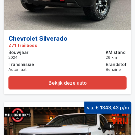
Chevrolet Silverado
Z71 Trailboss
Bouwjaar
KM stand
2024
26 km
Transmissie
Brandstof
Automaat
Benzine
Bekijk deze auto
v.a. € 1343,43 p/m