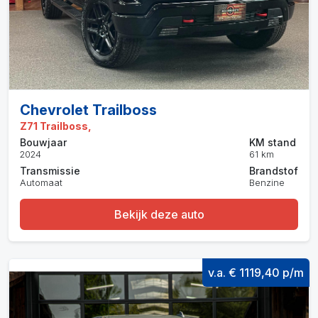
Chevrolet Trailboss
Z71 Trailboss,
Bouwjaar
KM stand
2024
61 km
Transmissie
Brandstof
Automaat
Benzine
Bekijk deze auto
v.a. € 1119,40 p/m