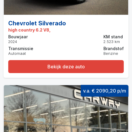
Chevrolet Silverado
high country 6.2 V8,
Bouwjaar
KM stand
2024
2.523 km
Transmissie
Brandstof
Automaat
Benzine
Bekijk deze auto
v.a. € 2090,20 p/m