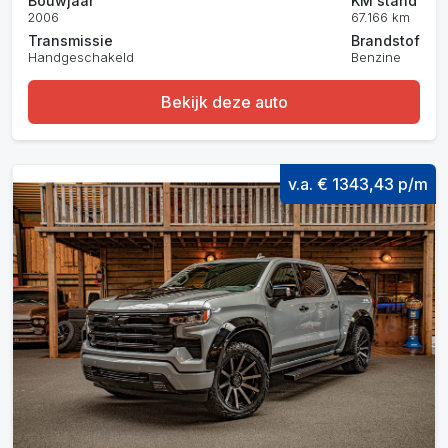
Bouwjaar
KM stand
2006
67.166 km
Transmissie
Brandstof
Handgeschakeld
Benzine
Bekijk deze auto
v.a. € 1343,43 p/m