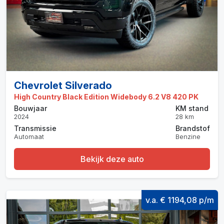
Chevrolet Silverado
High Country Black Edition Widebody 6.2 V8 420 PK
Bouwjaar
KM stand
2024
28 km
Transmissie
Brandstof
Automaat
Benzine
Bekijk deze auto
v.a. € 1194,08 p/m