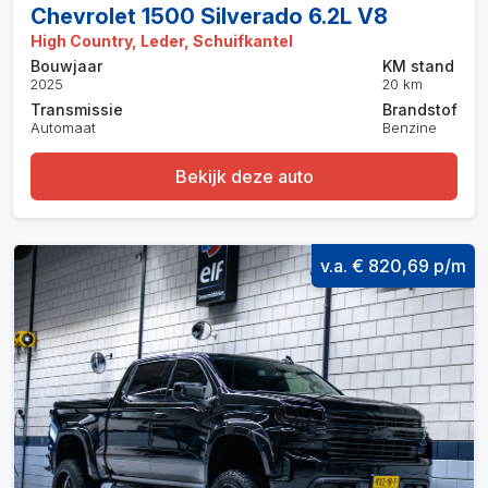
Chevrolet 1500 Silverado 6.2L V8
High Country, Leder, Schuifkantel
Bouwjaar
KM stand
2025
20 km
Transmissie
Brandstof
Automaat
Benzine
Bekijk deze auto
v.a. € 820,69 p/m