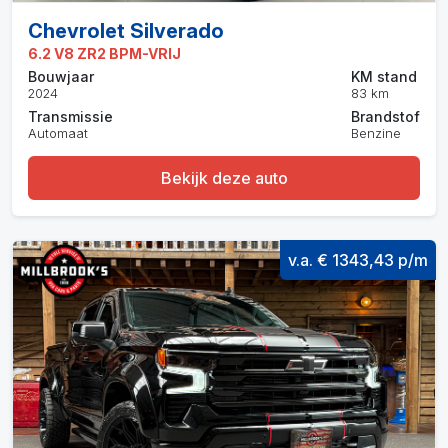
Chevrolet Silverado
6.2 V8 ZR2 BPM-VRIJ
Bouwjaar
KM stand
2024
83 km
Transmissie
Brandstof
Automaat
Benzine
Bekijk deze auto
v.a. € 1343,43 p/m