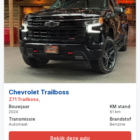
Chevrolet Trailboss
Z71 Trailboss,
Bouwjaar
KM stand
2024
61 km
Transmissie
Brandstof
Automaat
Benzine
Bekijk deze auto