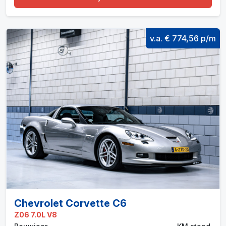
v.a. € 774,56 p/m
Chevrolet Corvette C6
Z06 7.0L V8