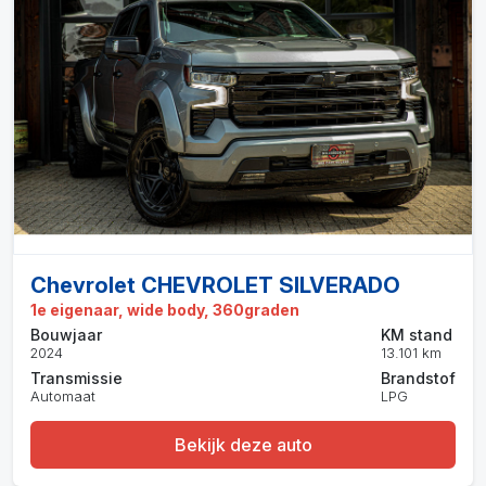
Chevrolet CHEVROLET SILVERADO
1e eigenaar, wide body, 360graden
Bouwjaar
KM stand
2024
13.101 km
Transmissie
Brandstof
Automaat
LPG
Bekijk deze auto