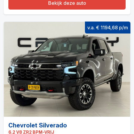
Bekijk deze auto
v.a. € 1194,68 p/m
Chevrolet Silverado
6.2 V8 ZR2 BPM-VRIJ