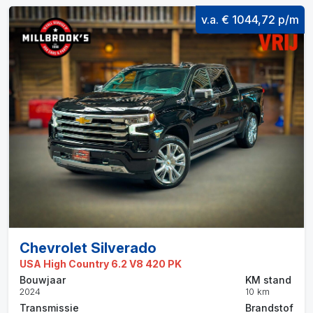
v.a. € 1044,72 p/m
Chevrolet Silverado
USA High Country 6.2 V8 420 PK
Bouwjaar
KM stand
2024
10 km
Transmissie
Brandstof