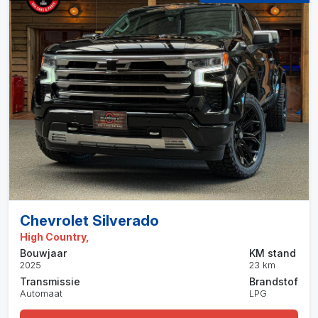
Chevrolet Silverado
High Country,
Bouwjaar
KM stand
2025
23 km
Transmissie
Brandstof
Automaat
LPG