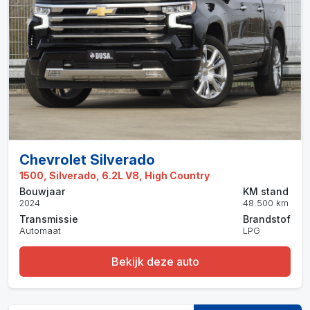
Chevrolet Silverado
1500, Silverado, 6.2L V8, High Country
Bouwjaar
KM stand
2024
48.500 km
Transmissie
Brandstof
Automaat
LPG
Bekijk deze auto