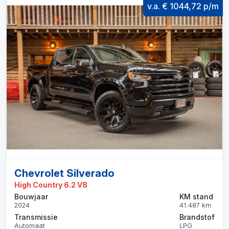
v.a. € 1044,72 p/m
Chevrolet Silverado
High Country 6.2 V8
Bouwjaar
KM stand
2024
41.487 km
Transmissie
Brandstof
Automaat
LPG