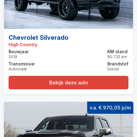
Chevrolet Silverado
High Country
Bouwjaar
KM stand
2019
80.732 km
Transmissie
Brandstof
Automaat
Diesel
Bekijk deze auto
v.a. € 970,05 p/m