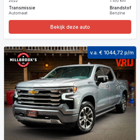
2022
1.100 km
Transmissie
Brandstof
Automaat
Benzine
Bekijk deze auto
v.a. € 1044,72 p/m