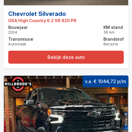
Chevrolet Silverado
USA High Country 6.2 V8 420 PK
Bouwjaar
KM stand
2024
36 km
Transmissie
Brandstof
Automaat
Benzine
Bekijk deze auto
v.a. € 1044,72 p/m