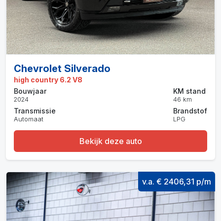
Chevrolet Silverado
high country 6.2 V8
Bouwjaar
KM stand
2024
46 km
Transmissie
Brandstof
Automaat
LPG
Bekijk deze auto
v.a. € 2406,31 p/m