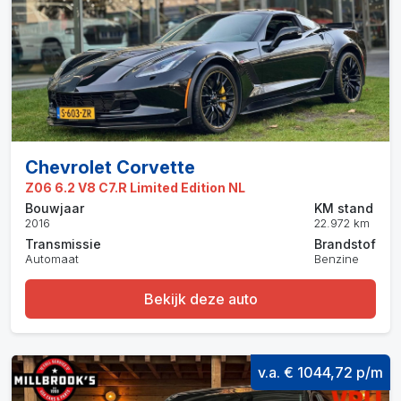
Chevrolet Corvette
Z06 6.2 V8 C7.R Limited Edition NL
Bouwjaar
KM stand
2016
22.972 km
Transmissie
Brandstof
Automaat
Benzine
Bekijk deze auto
v.a. € 1044,72 p/m