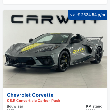
v.a. € 2534,54 p/m
Chevrolet Corvette
C8.R Convertible Carbon Pack
Bouwjaar
KM stand