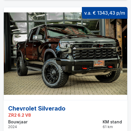
v.a. € 1343,43 p/m
Chevrolet Silverado
ZR2 6.2 V8
Bouwjaar
KM stand
2024
61 km