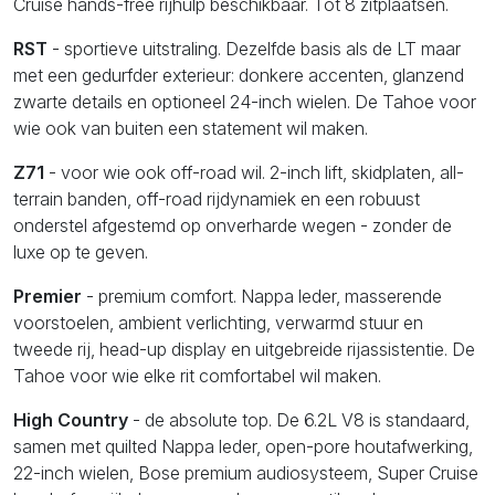
Cruise hands-free rijhulp beschikbaar. Tot 8 zitplaatsen.
RST
- sportieve uitstraling. Dezelfde basis als de LT maar
met een gedurfder exterieur: donkere accenten, glanzend
zwarte details en optioneel 24-inch wielen. De Tahoe voor
wie ook van buiten een statement wil maken.
Z71
- voor wie ook off-road wil. 2-inch lift, skidplaten, all-
terrain banden, off-road rijdynamiek en een robuust
onderstel afgestemd op onverharde wegen - zonder de
luxe op te geven.
Premier
- premium comfort. Nappa leder, masserende
voorstoelen, ambient verlichting, verwarmd stuur en
tweede rij, head-up display en uitgebreide rijassistentie. De
Tahoe voor wie elke rit comfortabel wil maken.
High Country
- de absolute top. De 6.2L V8 is standaard,
samen met quilted Nappa leder, open-pore houtafwerking,
22-inch wielen, Bose premium audiosysteem, Super Cruise