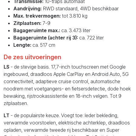
Transmissie:
10-traps automaat
Aandrijving:
RWD standaard, 4WD beschikbaar
Max. trekvermogen:
tot 3.810 kg
Zitplaatsen:
7-9
Bagageruimte max.:
ca. 3.473 liter
Bagageruimte (achter rij 3):
ca. 722 liter
Lengte:
ca. 517 cm
De zes uitvoeringen
LS
- de stevige basis. 17,7-inch touchscreen met Google
ingebouwd, draadloos Apple CarPlay en Android Auto, 5G
connectiviteit, adaptieve cruise control, automatische
noodrem met voetgangers- en fietsersdetectie, dode hoek
bewaking, rijstrookassistentie en 18-inch velgen. Tot 9
zitplaatsen.
LT
- de populairste keuze. Voegt toe: leder bekleding,
verwarmde voorstoelen, elektrische achterklep, draadloos
opladen, verwarmde tweede rij beschikbaar en Super