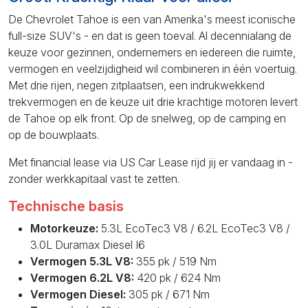
De Chevrolet Tahoe is een van Amerika's meest iconische
full-size SUV's - en dat is geen toeval. Al decennialang de
keuze voor gezinnen, ondernemers en iedereen die ruimte,
vermogen en veelzijdigheid wil combineren in één voertuig.
Met drie rijen, negen zitplaatsen, een indrukwekkend
trekvermogen en de keuze uit drie krachtige motoren levert
de Tahoe op elk front. Op de snelweg, op de camping en
op de bouwplaats.
Met financial lease via US Car Lease rijd jij er vandaag in -
zonder werkkapitaal vast te zetten.
Technische basis
Motorkeuze:
5.3L EcoTec3 V8 / 6.2L EcoTec3 V8 /
3.0L Duramax Diesel I6
Vermogen 5.3L V8:
355 pk / 519 Nm
Vermogen 6.2L V8:
420 pk / 624 Nm
Vermogen Diesel:
305 pk / 671 Nm