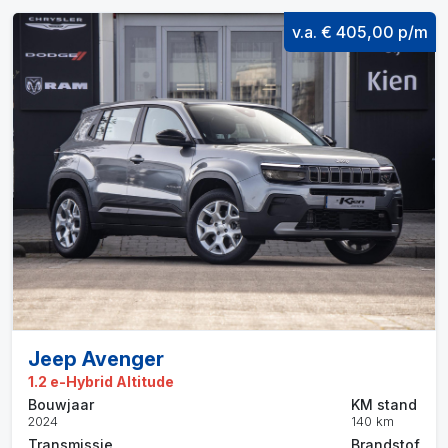
v.a. € 405,00 p/m
Jeep Avenger
1.2 e-Hybrid Altitude
Bouwjaar
KM stand
2024
140 km
Transmissie
Brandstof