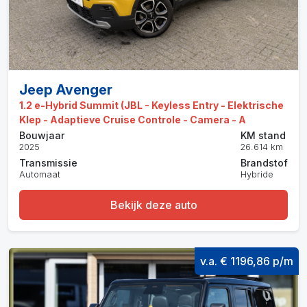
Jeep Avenger
1.2 e-Hybrid Summit (JBL - Keyless Entry - Elektrische
Klep - Adaptieve Cruise Controle - Camera - A
Bouwjaar
KM stand
2025
26.614 km
Transmissie
Brandstof
Automaat
Hybride
Bekijk deze auto
v.a. € 1196,86 p/m