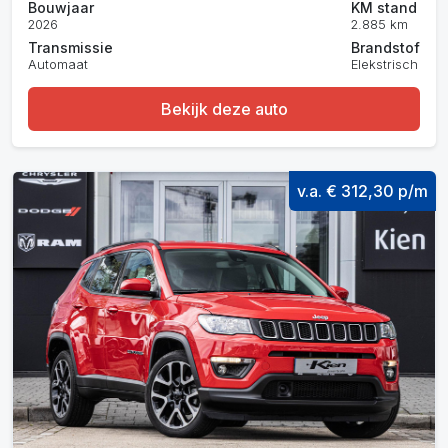
Bouwjaar
KM stand
2026
2.885 km
Transmissie
Brandstof
Automaat
Elekstrisch
Bekijk deze auto
v.a. € 312,30 p/m