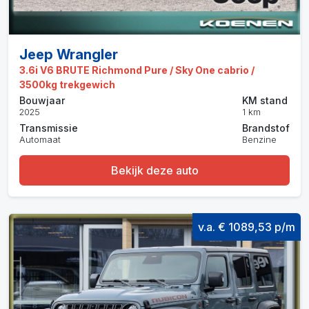
Jeep Wrangler
3.6i V6 BRUTE Richmond Pure / Sky One cabrio /
3500kg trekgewich
Bouwjaar
KM stand
2025
1 km
Transmissie
Brandstof
Automaat
Benzine
Bekijk deze auto
v.a. € 1089,53 p/m