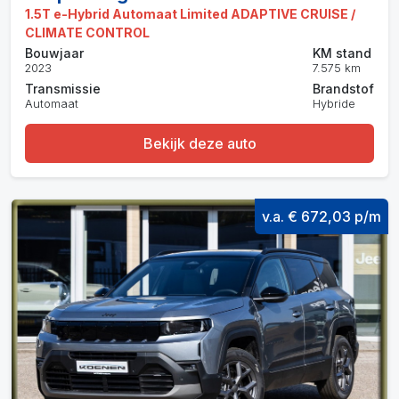
1.5T e-Hybrid Automaat Limited ADAPTIVE CRUISE /
CLIMATE CONTROL
Bouwjaar
KM stand
2023
7.575 km
Transmissie
Brandstof
Automaat
Hybride
Bekijk deze auto
v.a. € 672,03 p/m