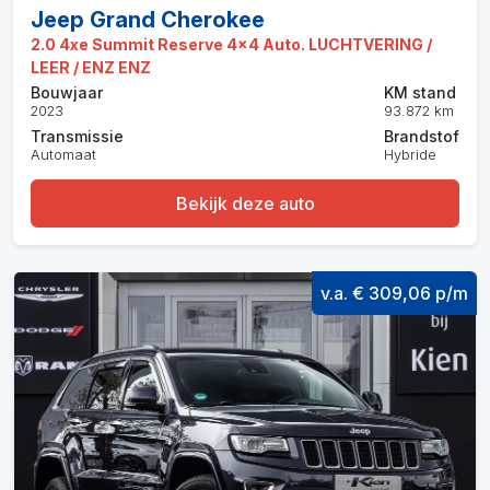
Jeep Grand Cherokee
2.0 4xe Summit Reserve 4x4 Auto. LUCHTVERING /
LEER / ENZ ENZ
Bouwjaar
KM stand
2023
93.872 km
Transmissie
Brandstof
Automaat
Hybride
Bekijk deze auto
v.a. € 309,06 p/m