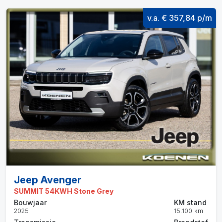
v.a. € 357,84 p/m
Jeep Avenger
SUMMIT 54KWH Stone Grey
Bouwjaar
KM stand
2025
15.100 km