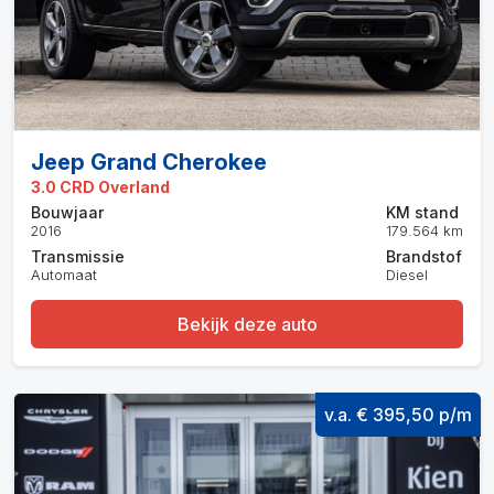
Jeep Grand Cherokee
3.0 CRD Overland
Bouwjaar
KM stand
2016
179.564 km
Transmissie
Brandstof
Automaat
Diesel
Bekijk deze auto
v.a. € 395,50 p/m