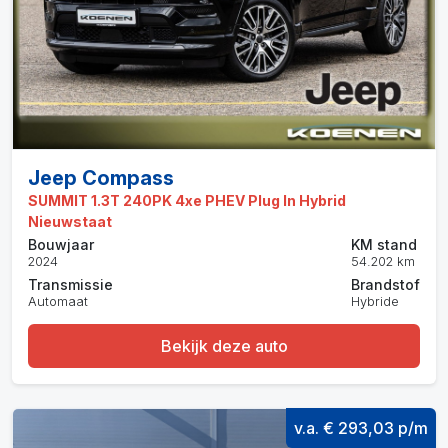
Jeep Compass
SUMMIT 1.3T 240PK 4xe PHEV Plug In Hybrid
Nieuwstaat
Bouwjaar
KM stand
2024
54.202 km
Transmissie
Brandstof
Automaat
Hybride
Bekijk deze auto
v.a. € 293,03 p/m