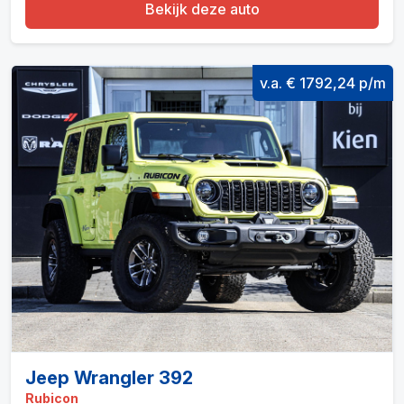
Bekijk deze auto
v.a. € 1792,24 p/m
Jeep Wrangler 392
Rubicon