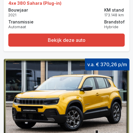
4xe 380 Sahara (Plug-in)
Bouwjaar
KM stand
2021
173.148 km
Transmissie
Brandstof
Automaat
Hybride
Bekijk deze auto
v.a. € 370,26 p/m