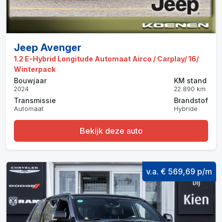
Jeep Avenger
1.2 E-Hybrid Longitude Automaat Airco / Carplay/ 16/
Winterpack
Bouwjaar
KM stand
2024
22.890 km
Transmissie
Brandstof
Automaat
Hybride
Bekijk deze auto
v.a. € 569,69 p/m