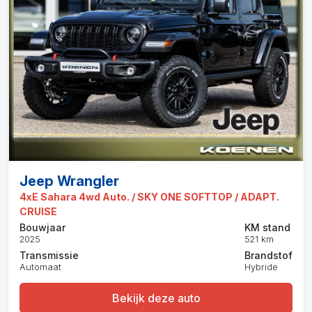
Jeep Wrangler
4xE Sahara 4wd Auto. / SKY ONE SOFTTOP / ADAPT.
CRUISE
Bouwjaar
KM stand
2025
521 km
Transmissie
Brandstof
Automaat
Hybride
Bekijk deze auto