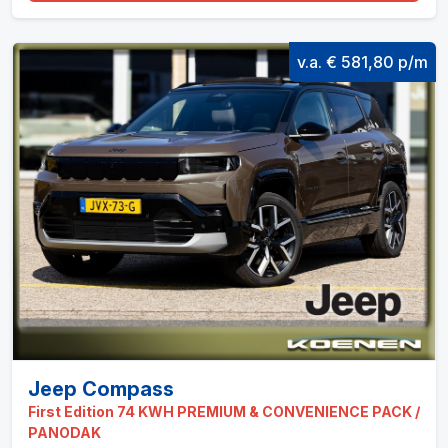
v.a. € 581,80 p/m
Jeep Compass
First Edition 74 KWH PREMIUM & CONVENIENCE PACK /
PANODAK