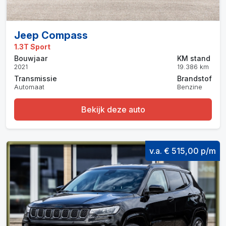
Jeep Compass
1.3T Sport
Bouwjaar
KM stand
2021
19.386 km
Transmissie
Brandstof
Automaat
Benzine
Bekijk deze auto
v.a. € 515,00 p/m