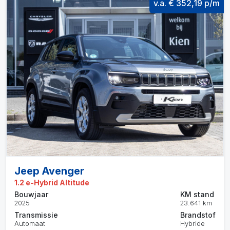
v.a. € 352,19 p/m
Jeep Avenger
1.2 e-Hybrid Altitude
Bouwjaar
KM stand
2025
23.641 km
Transmissie
Brandstof
Automaat
Hybride