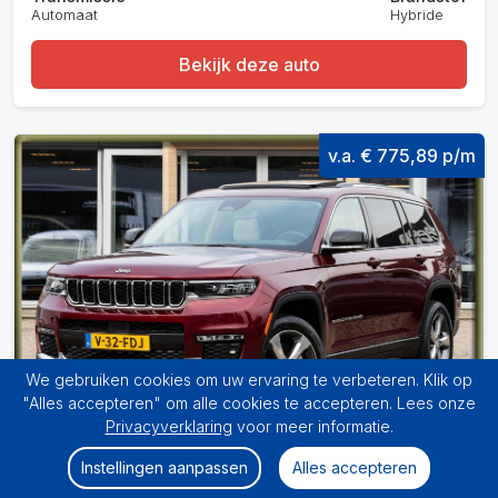
Automaat
Hybride
Bekijk deze auto
v.a. € 775,89 p/m
We gebruiken cookies om uw ervaring te verbeteren. Klik op
"Alles accepteren" om alle cookies te accepteren. Lees onze
Privacyverklaring
voor meer informatie.
Instellingen aanpassen
Alles accepteren