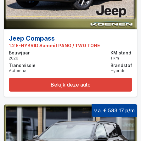
Jeep Compass
1.2 E-HYBRID Summit PANO / TWO TONE
Bouwjaar
KM stand
2026
1 km
Transmissie
Brandstof
Automaat
Hybride
Bekijk deze auto
v.a. € 583,17 p/m