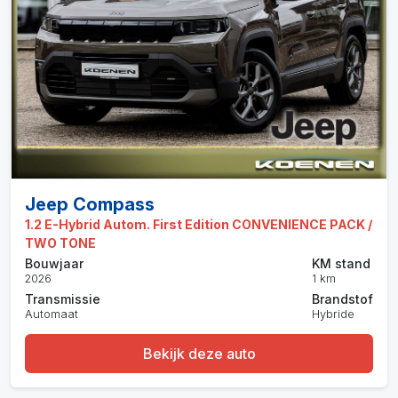
Jeep Compass
1.2 E-Hybrid Autom. First Edition CONVENIENCE PACK /
TWO TONE
Bouwjaar
KM stand
2026
1 km
Transmissie
Brandstof
Automaat
Hybride
Bekijk deze auto