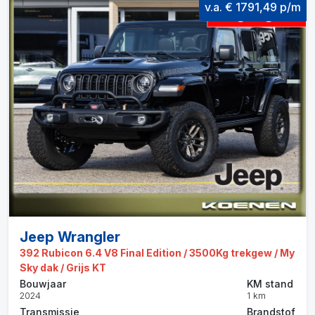
v.a. € 1791,49 p/m
Jeep Wrangler
392 Rubicon 6.4 V8 Final Edition / 3500Kg trekgew / My
Sky dak / Grijs KT
Bouwjaar
KM stand
2024
1 km
Transmissie
Brandstof