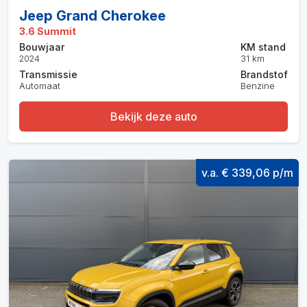
Jeep Grand Cherokee
3.6 Summit
Bouwjaar
KM stand
2024
31 km
Transmissie
Brandstof
Automaat
Benzine
Bekijk deze auto
v.a. € 339,06 p/m