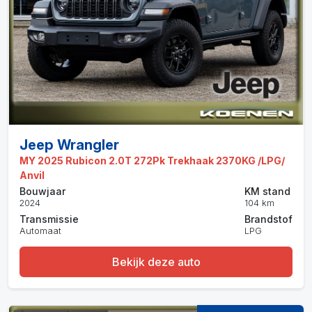
Jeep Wrangler
MY 2025 Rubicon 2.0T 272Pk Trekhaak 2370KG /LPG/
Anvil
Bouwjaar
KM stand
2024
104 km
Transmissie
Brandstof
Automaat
LPG
Bekijk deze auto