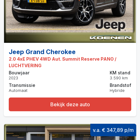
Jeep Grand Cherokee
2.0 4xE PHEV 4WD Aut. Summit Reserve PANO /
LUCHTVERING
Bouwjaar
KM stand
2023
3.590 km
Transmissie
Brandstof
Automaat
Hybride
Bekijk deze auto
v.a. € 347,89 p/m