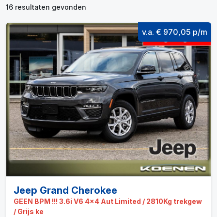
16 resultaten gevonden
v.a. € 970,05 p/m
Jeep Grand Cherokee
GEEN BPM !!! 3.6i V6 4x4 Aut Limited / 2810Kg trekgew
/ Grijs ke