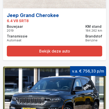
Jeep Grand Cherokee
6.4 V8 SRT8
Bouwjaar
KM stand
2019
184.262 km
Transmissie
Brandstof
Automaat
Benzine
Bekijk deze auto
v.a. € 756,33 p/m