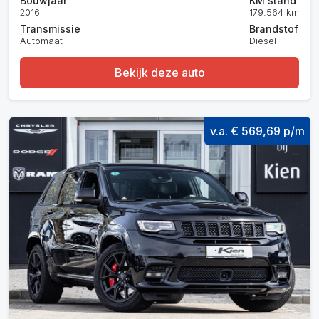
Bouwjaar
KM stand
2016
179.564 km
Transmissie
Brandstof
Automaat
Diesel
Bekijk deze auto
v.a. € 569,69 p/m