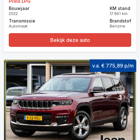
Prins LPG
Bouwjaar
KM stand
2022
17.961 km
Transmissie
Brandstof
Automaat
Benzine
Bekijk deze auto
v.a. € 775,89 p/m