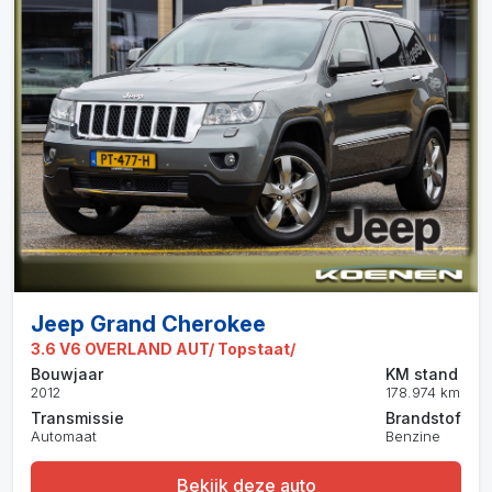
Jeep Grand Cherokee
3.6 V6 OVERLAND AUT/ Topstaat/
Bouwjaar
KM stand
2012
178.974 km
Transmissie
Brandstof
Automaat
Benzine
Bekijk deze auto