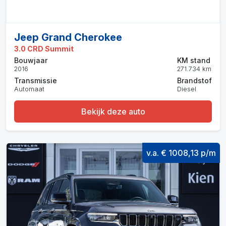
Jeep Grand Cherokee
3.0 CRD Summit
Bouwjaar
KM stand
2016
271.734 km
Transmissie
Brandstof
Automaat
Diesel
Bekijk deze auto
v.a. € 1008,13 p/m