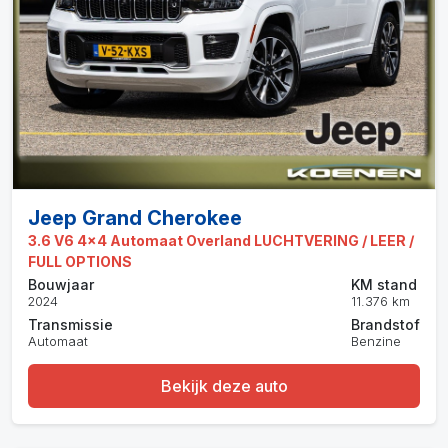
Jeep Grand Cherokee
3.6 V6 4x4 Automaat Overland LUCHTVERING / LEER /
FULL OPTIONS
Bouwjaar
KM stand
2024
11.376 km
Transmissie
Brandstof
Automaat
Benzine
Bekijk deze auto