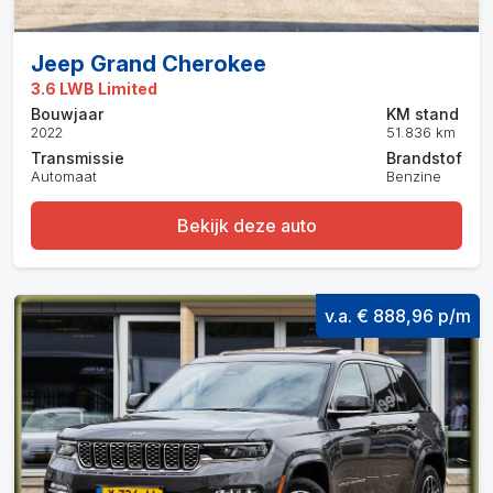
Jeep Grand Cherokee
3.6 LWB Limited
Bouwjaar
KM stand
2022
51.836 km
Transmissie
Brandstof
Automaat
Benzine
Bekijk deze auto
v.a. € 888,96 p/m