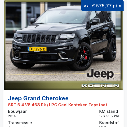
v.a. € 575,77 p/m
Jeep Grand Cherokee
SRT 6.4 V8 468 Pk / LPG Geel Kenteken Topstaat
Bouwjaar
KM stand
2014
176.355 km
Transmissie
Brandstof