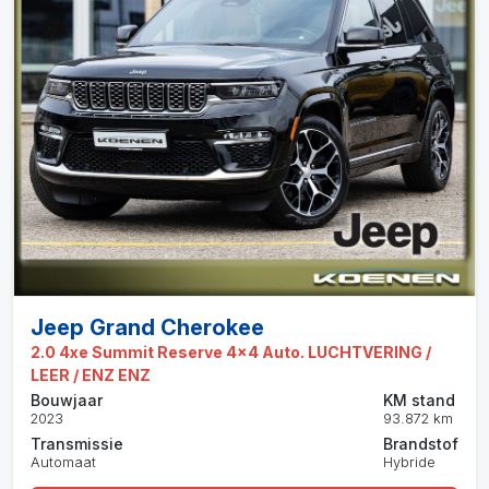
Jeep Grand Cherokee
2.0 4xe Summit Reserve 4x4 Auto. LUCHTVERING /
LEER / ENZ ENZ
Bouwjaar
KM stand
2023
93.872 km
Transmissie
Brandstof
Automaat
Hybride