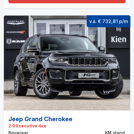
v.a. € 732,81 p/m
Jeep Grand Cherokee
2.0 Executive 4xe
Bouwjaar
KM stand