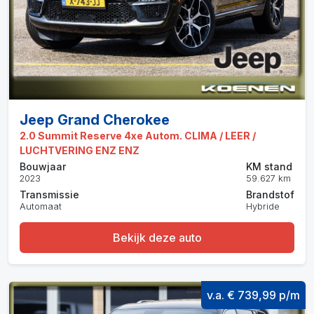
Jeep Grand Cherokee
2.0 Summit Reserve 4xe Autom. CLIMA / LEER /
LUCHTVERING ENZ ENZ
Bouwjaar
KM stand
2023
59.627 km
Transmissie
Brandstof
Automaat
Hybride
Bekijk deze auto
v.a. € 739,99 p/m