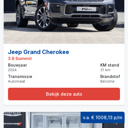
Jeep Grand Cherokee
3.6 Summit
Bouwjaar
KM stand
2024
31 km
Transmissie
Brandstof
Automaat
Benzine
Bekijk deze auto
v.a. € 1008,13 p/m