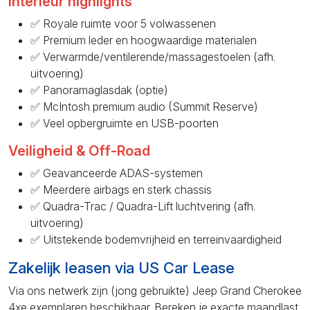
Interieur highlights
✅ Royale ruimte voor 5 volwassenen
✅ Premium leder en hoogwaardige materialen
✅ Verwarmde/ventilerende/massagestoelen (afh.
uitvoering)
✅ Panoramaglasdak (optie)
✅ McIntosh premium audio (Summit Reserve)
✅ Veel opbergruimte en USB-poorten
Veiligheid & Off-Road
✅ Geavanceerde ADAS-systemen
✅ Meerdere airbags en sterk chassis
✅ Quadra-Trac / Quadra-Lift luchtvering (afh.
uitvoering)
✅ Uitstekende bodemvrijheid en terreinvaardigheid
Zakelijk leasen via US Car Lease
Via ons netwerk zijn (jong gebruikte) Jeep Grand Cherokee
4xe exemplaren beschikbaar. Bereken je exacte maandlast