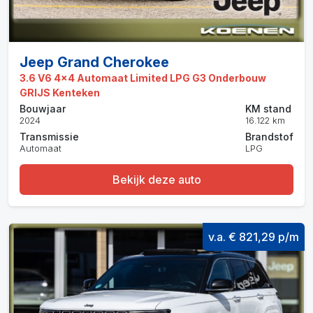
Jeep Grand Cherokee
3.6 V6 4x4 Automaat Limited LPG G3 Onderbouw
GRIJS Kenteken
Bouwjaar
KM stand
2024
16.122 km
Transmissie
Brandstof
Automaat
LPG
Bekijk deze auto
v.a. € 821,29 p/m