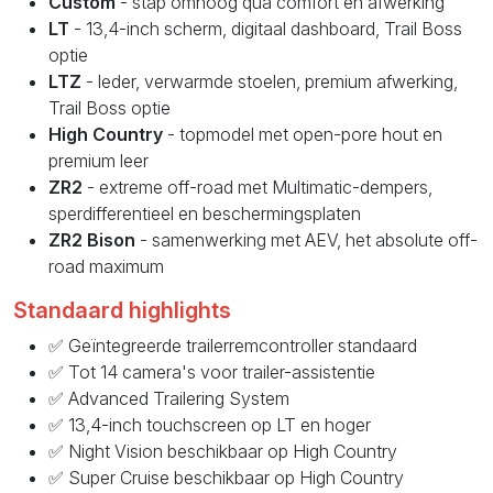
Custom
- stap omhoog qua comfort en afwerking
LT
- 13,4-inch scherm, digitaal dashboard, Trail Boss
optie
LTZ
- leder, verwarmde stoelen, premium afwerking,
Trail Boss optie
High Country
- topmodel met open-pore hout en
premium leer
ZR2
- extreme off-road met Multimatic-dempers,
sperdifferentieel en beschermingsplaten
ZR2 Bison
- samenwerking met AEV, het absolute off-
road maximum
Standaard highlights
✅ Geïntegreerde trailerremcontroller standaard
✅ Tot 14 camera's voor trailer-assistentie
✅ Advanced Trailering System
✅ 13,4-inch touchscreen op LT en hoger
✅ Night Vision beschikbaar op High Country
✅ Super Cruise beschikbaar op High Country