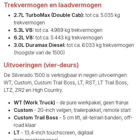
Trekvermogen en laadvermogen
2.7L TurboMax (Double Cab):
tot ca. 5.035 kg
trekvermogen
5.3L V8:
tot ca. 4.989 kg trekvermogen
6.2L V8:
tot ca. 5.443 kg trekvermogen
3.0L Duramax Diesel:
tot ca. 6.033 kg trekvermogen
(hoogste van de 1500)
Uitvoeringen (vier-deurs)
De Silverado 1500 is verkrijgbaar in negen uitvoeringen:
WT, Custom, Custom Trail Boss, LT, RST, LT Trail Boss,
LTZ, ZR2 en High Country.
WT (Work Truck)
- de pure werkpakel, geen franje
Custom
- 20-inch velgen, trailerpakket, remote start
Custom Trail Boss
- 5 cm lift, all-terrain banden, off-
road klaar
LT
- 13,4-inch touchscreen, digitaal