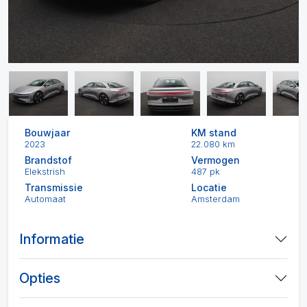
Bouwjaar
KM stand
2023
22.080 km
Brandstof
Vermogen
Elekstrish
487 pk
Transmissie
Locatie
Automaat
Amsterdam
Informatie
Opties