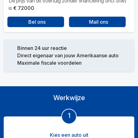
De prijs van dit voertuig zonder financiering (incl. btw)
is
€ 72000
.
Bel ons
Mail ons
Binnen 24 uur reactie
Direct eigenaar van jouw Amerikaanse auto
Maximale fiscale voordelen
Werkwijze
1
Kies een auto uit