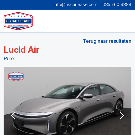
info@uscarlease.com
085 760 9884
Terug naar resultaten
Lucid Air
Pure
Previous
Next