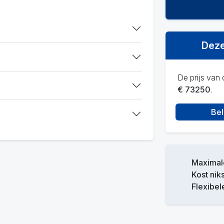
Deze
De prijs van d
€ 73250
.
Bel
Maximale
Kost niks
Flexibel