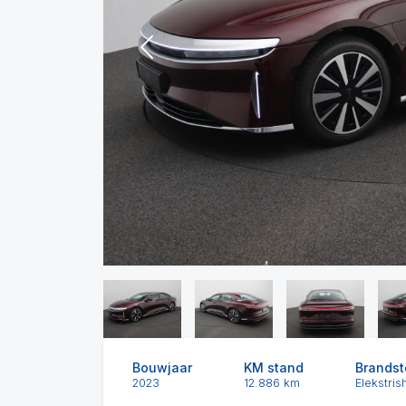
Previous
Bouwjaar
KM stand
Brandst
2023
12.886 km
Elekstris