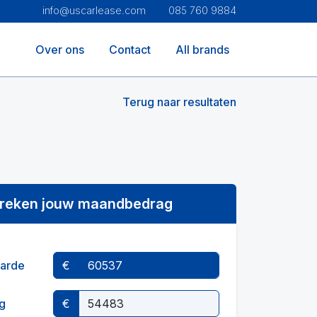
info@uscarlease.com
085 760 9884
Over ons
Contact
All brands
Terug naar resultaten
reken jouw maandbedrag
arde
€
g
€