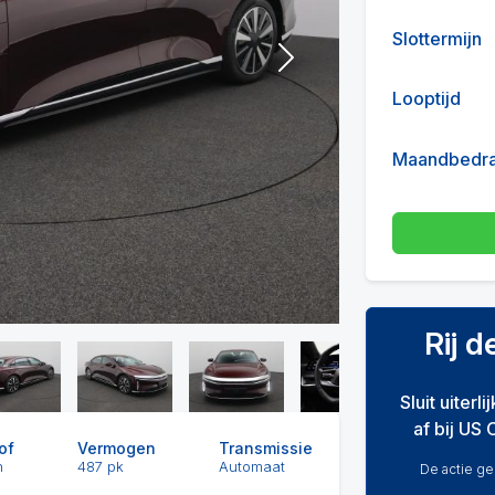
Slottermijn
Next
Looptijd
Maandbedr
Rij 
Sluit uiterl
af bij US 
of
Vermogen
Transmissie
h
487 pk
Automaat
De actie gel