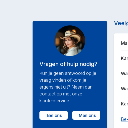
Veel
Mag
Kan
Vragen of hulp nodig?
Kun je geen antwoord op je
Wat
vraag vinden of kom je
ergens niet uit? Neem dan
Waa
contact op met onze
klantenservice.
Kan
Bel ons
Mail ons
Bek