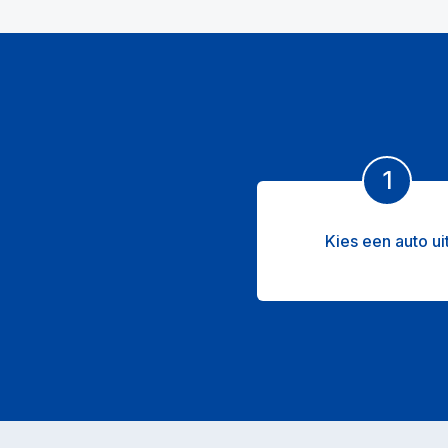
1
Kies een auto ui