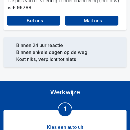
De prijs van dit voertuig zonder financiering (incl. btw)
is
€ 96788
.
Bel ons
Mail ons
Binnen 24 uur reactie
Binnen enkele dagen op de weg
Kost niks, verplicht tot niets
Werkwijze
1
Kies een auto uit