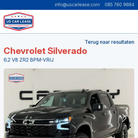
info@uscarlease.com
085 760 9884
Terug naar resultaten
Chevrolet Silverado
6.2 V8 ZR2 BPM-VRIJ
Previous
Next