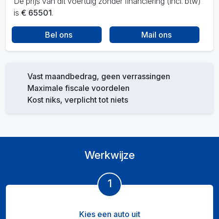
De prijs van dit voertuig zonder financiering (incl. btw)
is
€ 65501
.
Bel ons
Mail ons
Vast maandbedrag, geen verrassingen
Maximale fiscale voordelen
Kost niks, verplicht tot niets
Werkwijze
1
Kies een auto uit