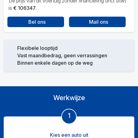
De prijs van dit voertuig zonder financiering (incl. btw)
is
€ 106347
.
Bel ons
Mail ons
Flexibele looptijd
Vast maandbedrag, geen verrassingen
Binnen enkele dagen op de weg
Werkwijze
1
Kies een auto uit