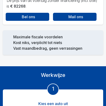
De prijs van dit voertuig zonder financiering (incl. btw)
is
€ 82268
.
Bel ons
Mail ons
Maximale fiscale voordelen
Kost niks, verplicht tot niets
Vast maandbedrag, geen verrassingen
Werkwijze
1
Kies een auto uit