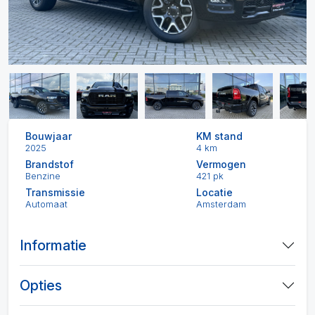
Bouwjaar
KM stand
2025
4 km
Brandstof
Vermogen
Benzine
421 pk
Transmissie
Locatie
Automaat
Amsterdam
Informatie
Opties