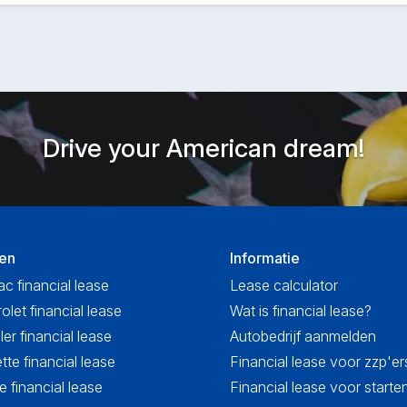
Drive your American dream!
en
Informatie
ac financial lease
Lease calculator
olet financial lease
Wat is financial lease?
ler financial lease
Autobedrijf aanmelden
tte financial lease
Financial lease voor zzp'er
 financial lease
Financial lease voor start