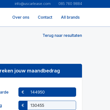
info@uscarlease.com
085 760 9884
Over ons
Contact
All brands
Terug naar resultaten
reken jouw maandbedrag
arde
€
g
€