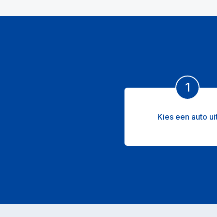
1
Kies een auto ui