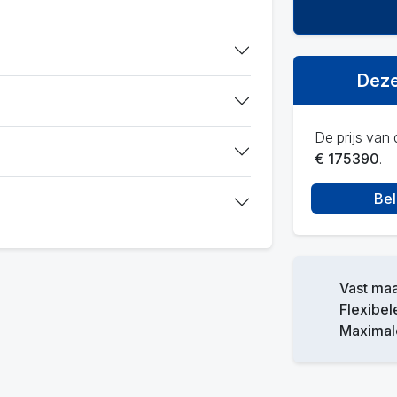
Deze
De prijs van d
€ 175390
.
Bel
Vast ma
Flexibel
Maximale