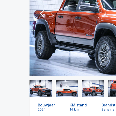
Previous
Bouwjaar
KM stand
Brandst
2024
14 km
Benzine