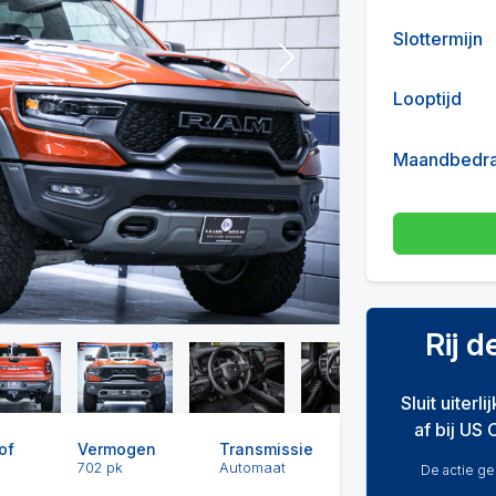
Slottermijn
Next
Looptijd
Maandbedr
Rij 
Sluit uiterl
af bij US 
of
Vermogen
Transmissie
702 pk
Automaat
De actie gel