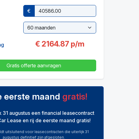
€
€
2164.87
p/m
ag
Gratis offerte aanvragen
de eerste maand
gratis!
ijk 31 augustus een financial leasecontract
Car Lease en rij de eerste maand gratis!
dt uitsluitend voor leasecontracten die uiterlijk 31
augustus definitief zijn afgesloten.