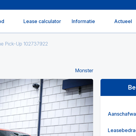
od
Lease calculator
Informatie
Actueel
e Pick-Up 102737922
Monster
Be
Aanschafwa
Leasebedra