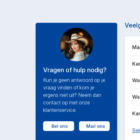
Veel
Mag
Kan
Vragen of hulp nodig?
Kun je geen antwoord op je
Wat
vraag vinden of kom je
ergens niet uit? Neem dan
Waa
contact op met onze
klantenservice.
Kan
Bel ons
Mail ons
Bek