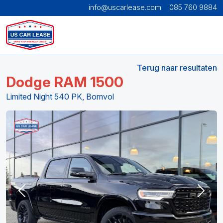
info@uscarlease.com
085 760 9884
Terug naar resultaten
Dodge RAM 1500
Limited Night 540 PK, Bomvol
Previous
Next