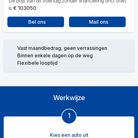
De prijs van dit voertuig zonder financiering (incl. btw)
is
€ 103050
.
Bel ons
Mail ons
Vast maandbedrag, geen verrassingen
Binnen enkele dagen op de weg
Flexibele looptijd
Werkwijze
1
Kies een auto uit