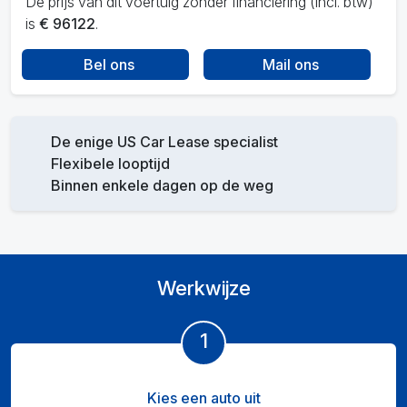
De prijs van dit voertuig zonder financiering (incl. btw)
is
€ 96122
.
Bel ons
Mail ons
De enige US Car Lease specialist
Flexibele looptijd
Binnen enkele dagen op de weg
Werkwijze
1
Kies een auto uit