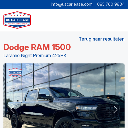
info@uscarlease.com
085 760 9884
Terug naar resultaten
Dodge RAM 1500
Laramie Night Premium 425PK
Previous
Next