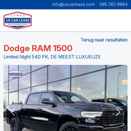
info@uscarlease.com
085 760 9884
Terug naar resultaten
Dodge RAM 1500
Limited Night 540 PK, DE MEEST LUXUEUZE
Previous
Next