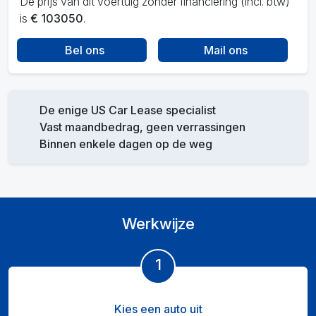
De prijs van dit voertuig zonder financiering (incl. btw)
is
€ 103050
.
Bel ons
Mail ons
De enige US Car Lease specialist
Vast maandbedrag, geen verrassingen
Binnen enkele dagen op de weg
Werkwijze
1
Kies een auto uit