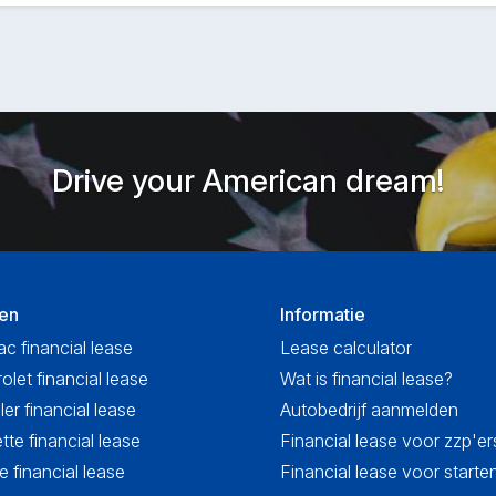
Drive your American dream!
en
Informatie
ac financial lease
Lease calculator
olet financial lease
Wat is financial lease?
ler financial lease
Autobedrijf aanmelden
tte financial lease
Financial lease voor zzp'er
 financial lease
Financial lease voor start