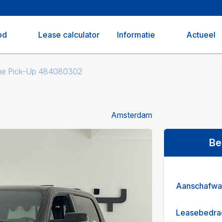
od
Lease calculator
Informatie
Actueel
ne Pick-Up 484080302
Amsterdam
Be
Aanschafwa
Leasebedra