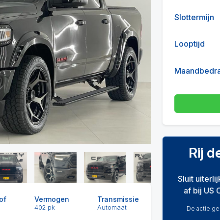
Slottermijn
Next
Looptijd
Maandbedr
Rij 
Sluit uiterl
af bij US 
of
Vermogen
Transmissie
402 pk
Automaat
De actie gel