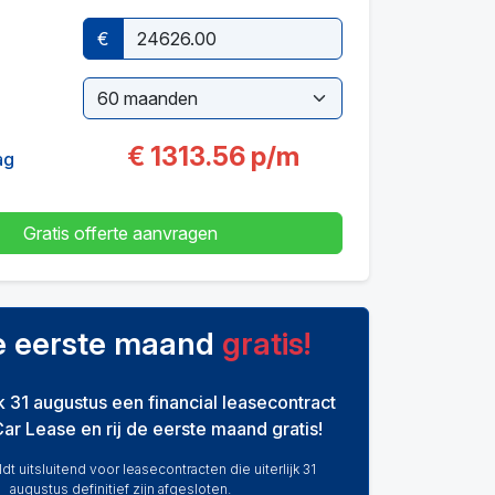
€
€
1313.56
p/m
ag
Gratis offerte aanvragen
de eerste maand
gratis!
ijk 31 augustus een financial leasecontract
Car Lease en rij de eerste maand gratis!
dt uitsluitend voor leasecontracten die uiterlijk 31
augustus definitief zijn afgesloten.