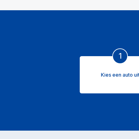
1
Kies een auto ui