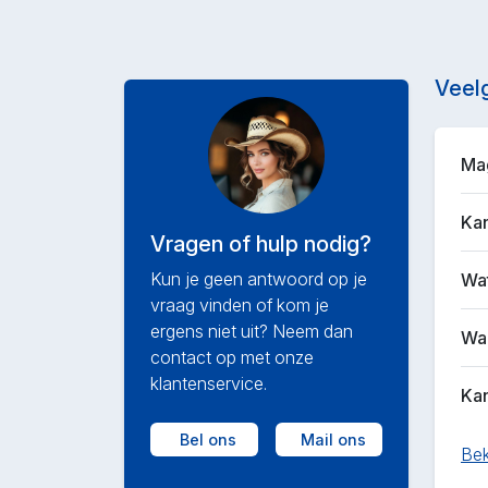
Veel
Mag
Kan
Vragen of hulp nodig?
Kun je geen antwoord op je
Wat
vraag vinden of kom je
ergens niet uit? Neem dan
Waa
contact op met onze
klantenservice.
Kan
Bel ons
Mail ons
Bek