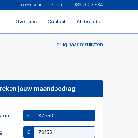
info@uscarlease.com
085 760 9884
Over ons
Contact
All brands
Terug naar resultaten
reken jouw maandbedrag
arde
€
g
€