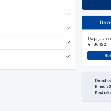
Deze
De prijs van d
€ 106420
.
Bel
Direct e
Binnen 2
Kost niks