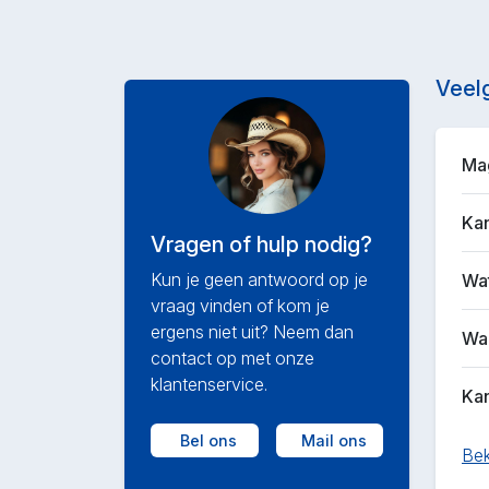
Veel
Mag
Kan
Vragen of hulp nodig?
Kun je geen antwoord op je
Wat
vraag vinden of kom je
ergens niet uit? Neem dan
Waa
contact op met onze
klantenservice.
Kan
Bel ons
Mail ons
Bek