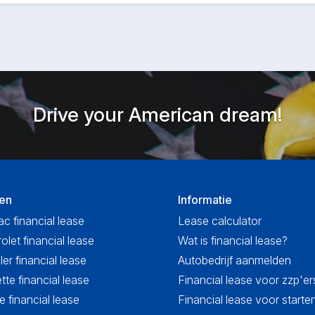
Drive your American dream!
en
Informatie
ac financial lease
Lease calculator
olet financial lease
Wat is financial lease?
ler financial lease
Autobedrijf aanmelden
tte financial lease
Financial lease voor zzp'er
 financial lease
Financial lease voor start