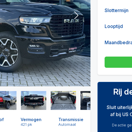
Slottermijn
Next
Looptijd
Maandbedr
Rij 
Sluit uiterl
af bij US 
of
Vermogen
Transmissie
421 pk
Automaat
De actie gel