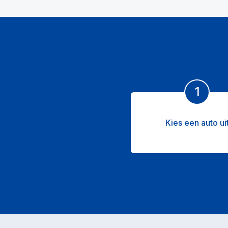
1
Kies een auto ui