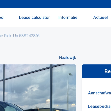
od
Lease calculator
Informatie
Actueel
e Pick-Up 538242816
Naaldwijk
Be
Aanschafwa
Leasebedra