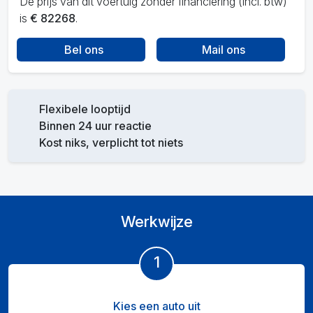
De prijs van dit voertuig zonder financiering (incl. btw)
is
€ 82268
.
Bel ons
Mail ons
Flexibele looptijd
Binnen 24 uur reactie
Kost niks, verplicht tot niets
Werkwijze
1
Kies een auto uit