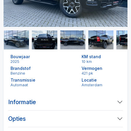
Bouwjaar
KM stand
2025
10 km
Brandstof
Vermogen
Benzine
421 pk
Transmissie
Locatie
Automaat
Amsterdam
Informatie
Opties