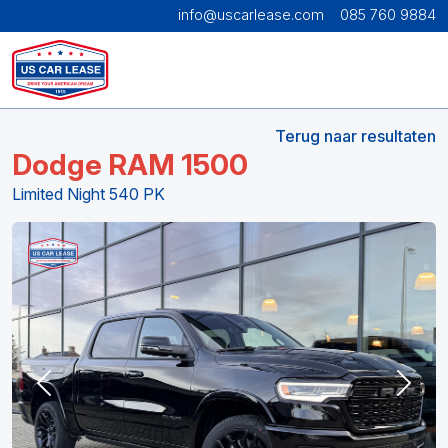
info@uscarlease.com
085 760 9884
Terug naar resultaten
Dodge RAM 1500
Limited Night 540 PK
Previous
Next