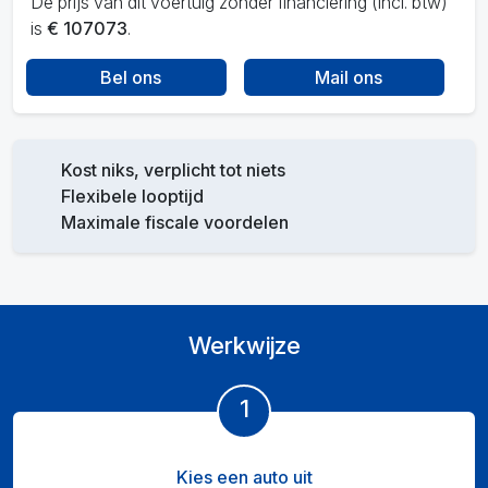
De prijs van dit voertuig zonder financiering (incl. btw)
is
€ 107073
.
Bel ons
Mail ons
Kost niks, verplicht tot niets
Flexibele looptijd
Maximale fiscale voordelen
Werkwijze
1
Kies een auto uit