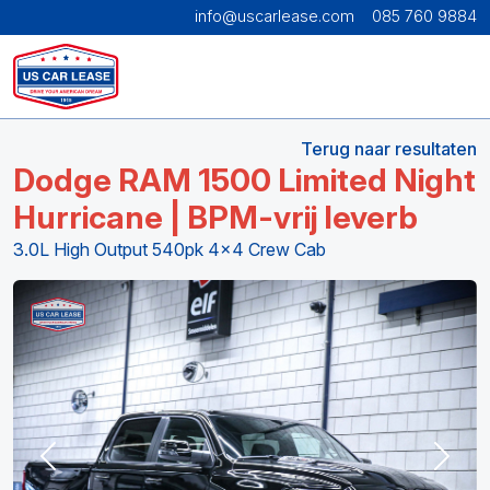
info@uscarlease.com
085 760 9884
Terug naar resultaten
Dodge RAM 1500 Limited Night
Hurricane | BPM-vrij leverb
3.0L High Output 540pk 4x4 Crew Cab
Previous
Next