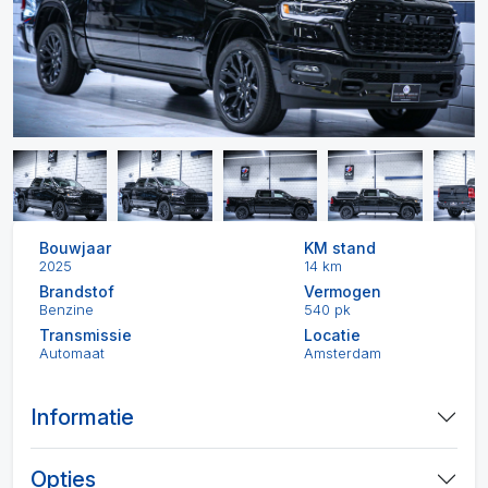
Bouwjaar
KM stand
2025
14 km
Brandstof
Vermogen
Benzine
540 pk
Transmissie
Locatie
Automaat
Amsterdam
Informatie
Opties