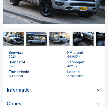
Bouwjaar
KM stand
2023
69.985 km
Brandstof
Vermogen
LPG
402 pk
Transmissie
Locatie
Automaat
Amsterdam
Informatie
Opties