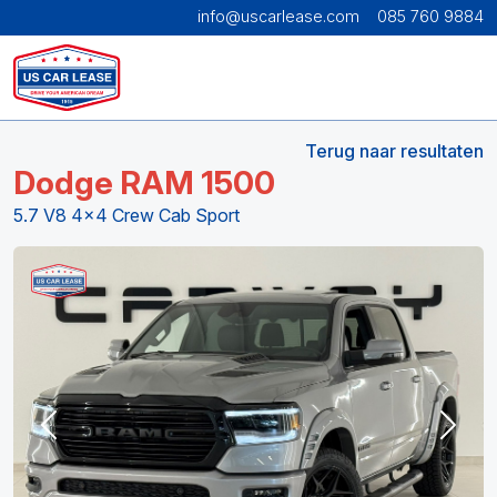
info@uscarlease.com
085 760 9884
Terug naar resultaten
Dodge RAM 1500
5.7 V8 4x4 Crew Cab Sport
Previous
Next