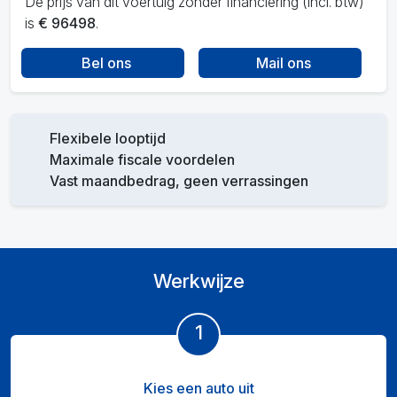
De prijs van dit voertuig zonder financiering (incl. btw)
is
€ 96498
.
Bel ons
Mail ons
Flexibele looptijd
Maximale fiscale voordelen
Vast maandbedrag, geen verrassingen
Werkwijze
1
Kies een auto uit