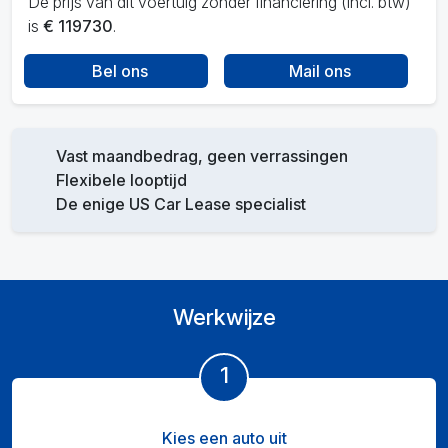
De prijs van dit voertuig zonder financiering (incl. btw)
is
€ 119730
.
Bel ons
Mail ons
Vast maandbedrag, geen verrassingen
Flexibele looptijd
De enige US Car Lease specialist
Werkwijze
1
Kies een auto uit