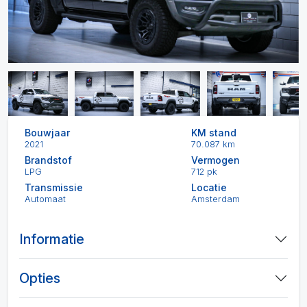
Bouwjaar
KM stand
2021
70.087 km
Brandstof
Vermogen
LPG
712 pk
Transmissie
Locatie
Automaat
Amsterdam
Informatie
Opties