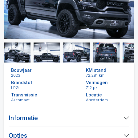
Bouwjaar
KM stand
2023
72.281 km
Brandstof
Vermogen
LPG
712 pk
Transmissie
Locatie
Automaat
Amsterdam
Informatie
Opties