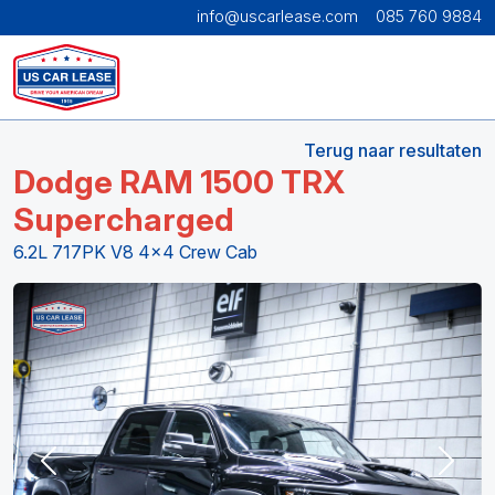
info@uscarlease.com
085 760 9884
Terug naar resultaten
Dodge RAM 1500 TRX
Supercharged
6.2L 717PK V8 4x4 Crew Cab
Previous
Next