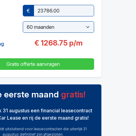
€
€
1268.75
p/m
ag
Gratis offerte aanvragen
de eerste maand
gratis!
ijk 31 augustus een financial leasecontract
Car Lease en rij de eerste maand gratis!
dt uitsluitend voor leasecontracten die uiterlijk 31
augustus definitief zijn afgesloten.