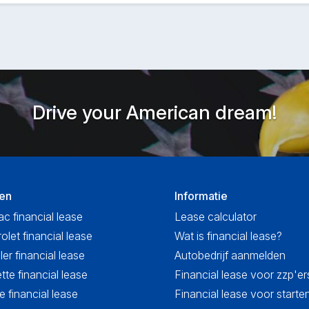
Drive your American dream!
en
Informatie
ac financial lease
Lease calculator
olet financial lease
Wat is financial lease?
ler financial lease
Autobedrijf aanmelden
tte financial lease
Financial lease voor zzp'er
 financial lease
Financial lease voor start