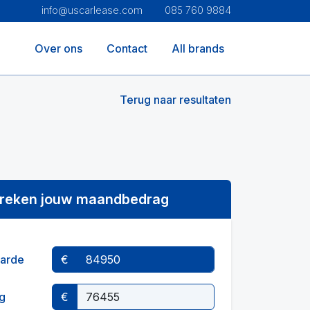
info@uscarlease.com
085 760 9884
Over ons
Contact
All brands
Terug naar resultaten
reken jouw maandbedrag
arde
€
g
€