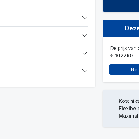
Deze
De prijs van d
€ 102790
.
Bel
Kost niks
Flexibel
Maximale