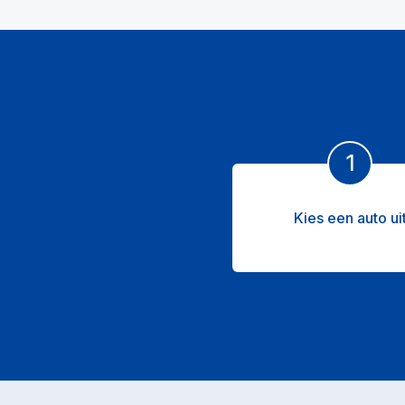
1
Kies een auto ui