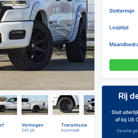
Slottermijn
Next
Looptijd
Maandbedr
Rij 
Sluit uiterl
af bij US 
of
Vermogen
Transmissie
540 pk
Automaat
De actie gel