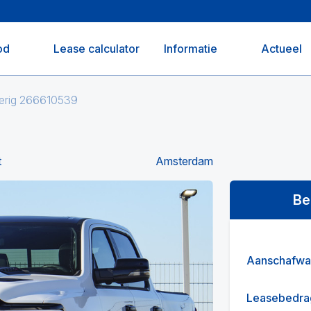
od
Lease calculator
Informatie
Actueel
erig 266610539
t
Amsterdam
Be
Aanschafwa
Leasebedra