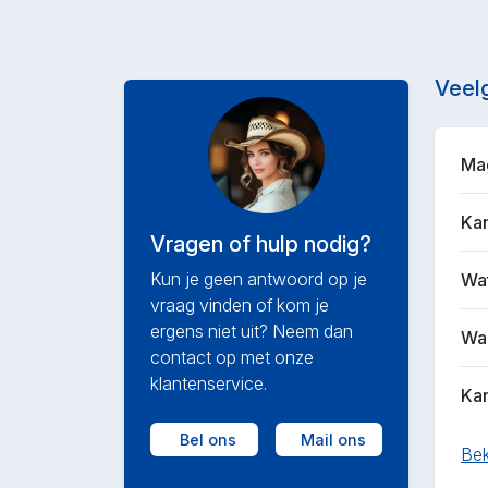
Veel
Mag
Kan
Vragen of hulp nodig?
Kun je geen antwoord op je
Wat
vraag vinden of kom je
ergens niet uit? Neem dan
Waa
contact op met onze
klantenservice.
Kan
Bel ons
Mail ons
Bek