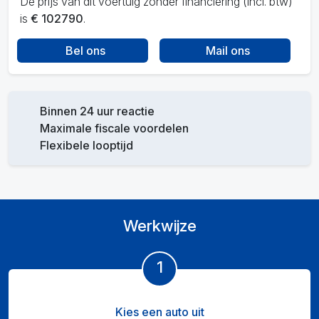
De prijs van dit voertuig zonder financiering (incl. btw)
is
€ 102790
.
Bel ons
Mail ons
Binnen 24 uur reactie
Maximale fiscale voordelen
Flexibele looptijd
Werkwijze
1
Kies een auto uit