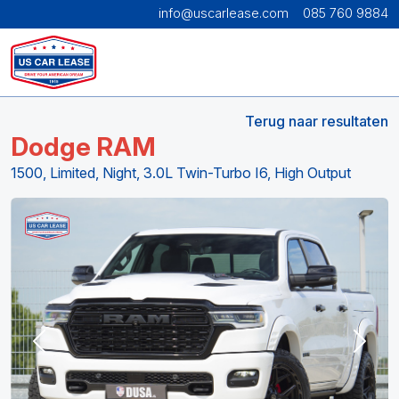
info@uscarlease.com
085 760 9884
Terug naar resultaten
Dodge RAM
1500, Limited, Night, 3.0L Twin-Turbo I6, High Output
Previous
Next