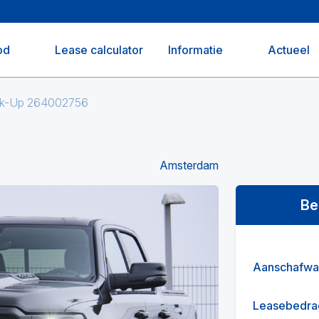
od
Lease calculator
Informatie
Actueel
ck-Up 264002756
Amsterdam
Be
Aanschafwa
Leasebedra