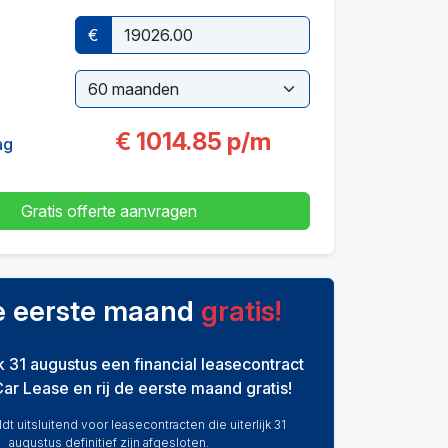
€
€
1014.85
p/m
ag
Gratis offerte aanvragen
de eerste maand
gratis!
ijk 31 augustus een financial leasecontract
Car Lease en rij de eerste maand gratis!
dt uitsluitend voor leasecontracten die uiterlijk 31
augustus definitief zijn afgesloten.