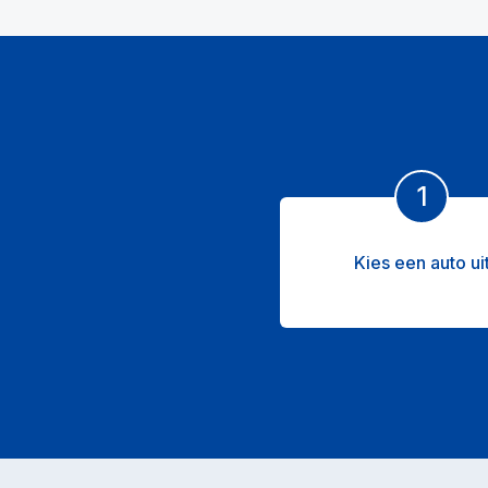
1
Kies een auto ui