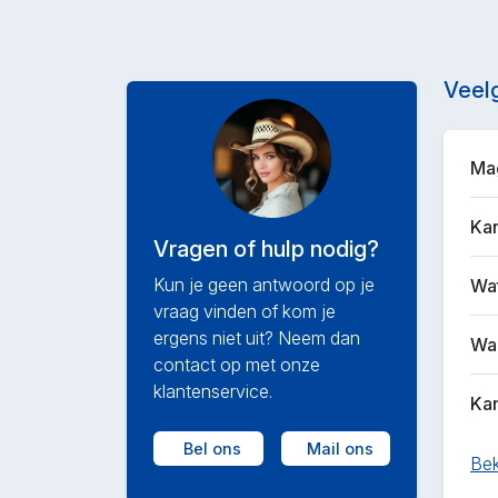
Veel
Mag
Kan
Vragen of hulp nodig?
Kun je geen antwoord op je
Wat
vraag vinden of kom je
ergens niet uit? Neem dan
Waa
contact op met onze
klantenservice.
Kan
Bel ons
Mail ons
Bek