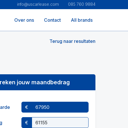
info@uscarlease.com
085 760 9884
Over ons
Contact
All brands
Terug naar resultaten
reken jouw maandbedrag
arde
€
g
€