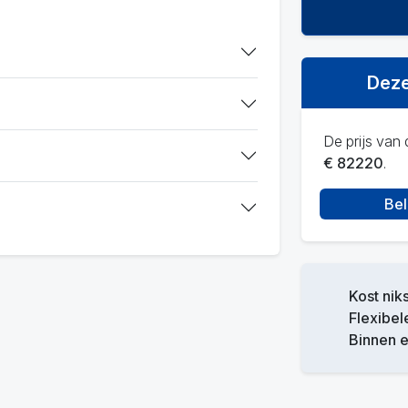
Deze
De prijs van d
€ 82220
.
Bel
Kost niks
Flexibel
Binnen 