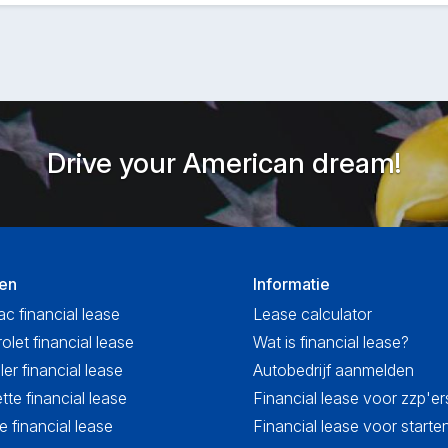
Drive your American dream!
en
Informatie
ac financial lease
Lease calculator
olet financial lease
Wat is financial lease?
ler financial lease
Autobedrijf aanmelden
tte financial lease
Financial lease voor zzp'er
 financial lease
Financial lease voor start