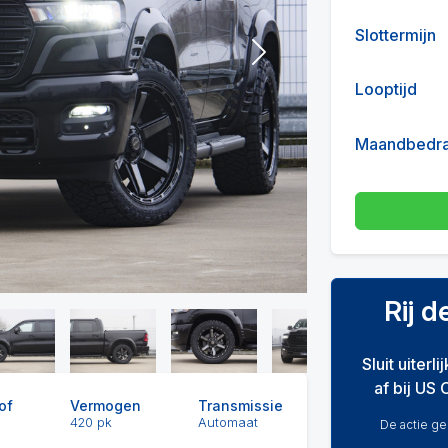
Slottermijn
Next
Looptijd
Maandbedr
Rij 
Sluit uiterl
af bij US 
of
Vermogen
Transmissie
420 pk
Automaat
De actie gel