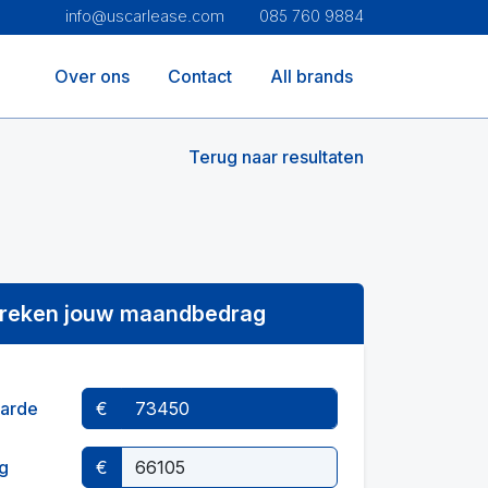
info@uscarlease.com
085 760 9884
Over ons
Contact
All brands
Terug naar resultaten
reken jouw maandbedrag
arde
€
g
€