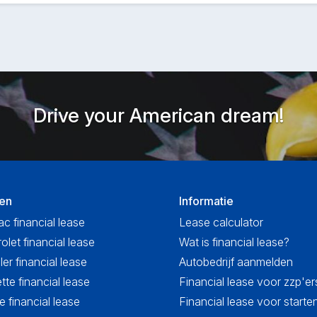
Drive your American dream!
en
Informatie
ac financial lease
Lease calculator
olet financial lease
Wat is financial lease?
ler financial lease
Autobedrijf aanmelden
tte financial lease
Financial lease voor zzp'er
 financial lease
Financial lease voor start