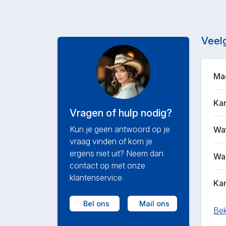
Veel
Mag
Kan
Vragen of hulp nodig?
Kun je geen antwoord op je
Wat
vraag vinden of kom je
ergens niet uit? Neem dan
Waa
contact op met onze
klantenservice.
Kan
Bel ons
Mail ons
Bek