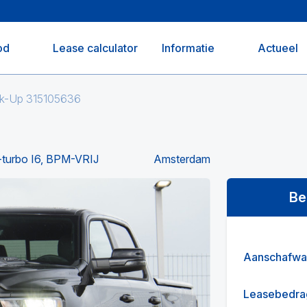
od
Lease calculator
Informatie
Actueel
k-Up 315105636
-turbo I6, BPM-VRIJ
Amsterdam
Be
Aanschafwa
Leasebedra