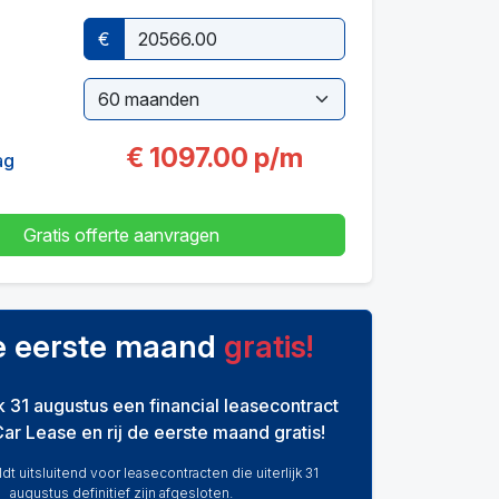
€
€
1097.00
p/m
ag
Gratis offerte aanvragen
de eerste maand
gratis!
ijk 31 augustus een financial leasecontract
Car Lease en rij de eerste maand gratis!
dt uitsluitend voor leasecontracten die uiterlijk 31
augustus definitief zijn afgesloten.