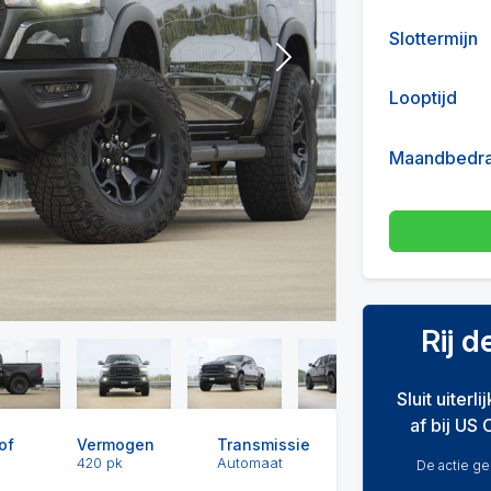
Slottermijn
Next
Looptijd
Maandbedr
Rij 
Sluit uiterl
af bij US 
of
Vermogen
Transmissie
420 pk
Automaat
De actie gel