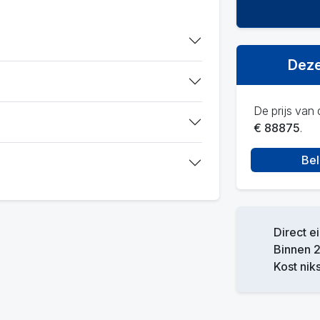
Deze
De prijs van d
€ 88875
.
Bel
Direct e
Binnen 2
Kost niks