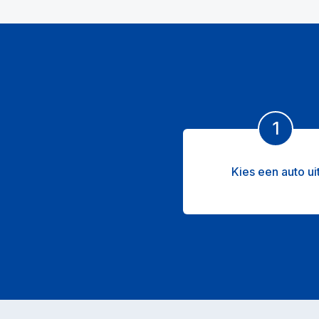
1
Kies een auto ui