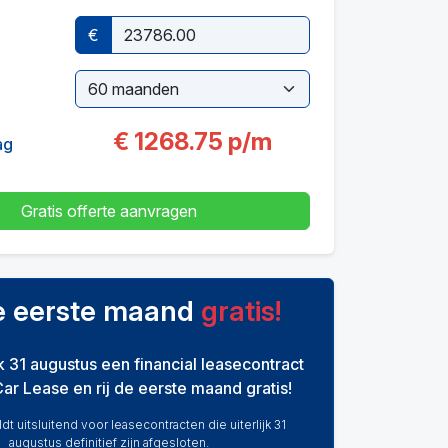
€
€
1268.75
p/m
ag
Gratis offerte aanvragen
de eerste maand
gratis!
ijk 31 augustus een financial leasecontract
Car Lease en rij de eerste maand gratis!
dt uitsluitend voor leasecontracten die uiterlijk 31
augustus definitief zijn afgesloten.