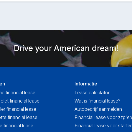
Drive your American dream!
en
Informatie
ac financial lease
Lease calculator
olet financial lease
Wat is financial lease?
ler financial lease
Autobedrijf aanmelden
tte financial lease
Financial lease voor zzp'er
 financial lease
Financial lease voor start