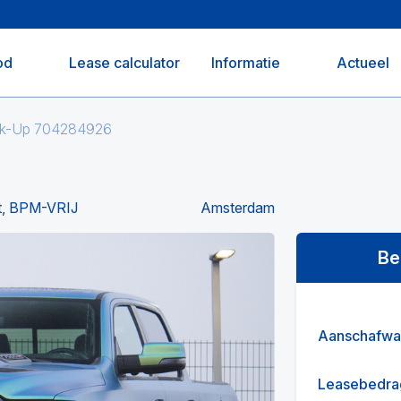
od
Lease calculator
Informatie
Actueel
ck-Up 704284926
ut, BPM-VRIJ
Amsterdam
Be
Aanschafwa
Leasebedra