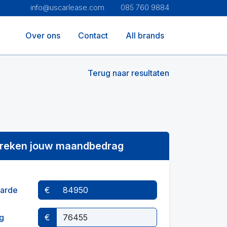
info@uscarlease.com
085 760 9884
Over ons
Contact
All brands
Terug naar resultaten
reken jouw maandbedrag
arde
€
g
€