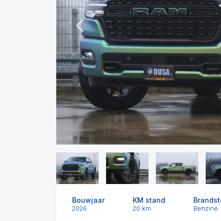
Previous
Bouwjaar
KM stand
Brandst
2026
20 km
Benzine