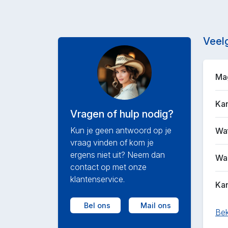
Veel
Mag
Kan
Vragen of hulp nodig?
Kun je geen antwoord op je
Wat
vraag vinden of kom je
ergens niet uit? Neem dan
Waa
contact op met onze
klantenservice.
Kan
Bel ons
Mail ons
Bek