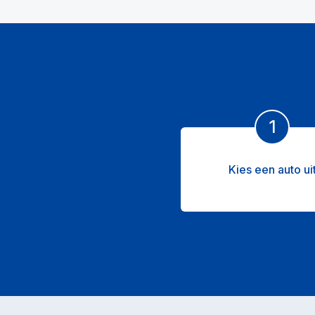
1
Kies een auto ui