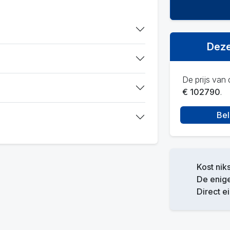
Deze
De prijs van d
€ 102790
.
Bel
Kost niks
De enige
Direct e