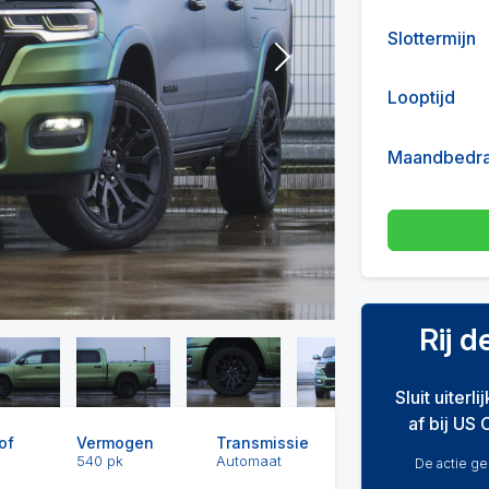
Slottermijn
Next
Looptijd
Maandbedr
Rij 
Sluit uiterl
af bij US 
of
Vermogen
Transmissie
540 pk
Automaat
De actie gel