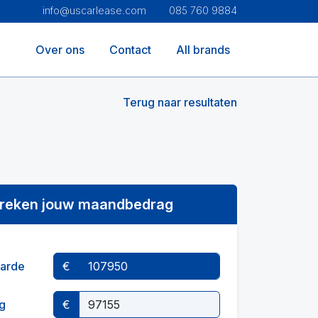
info@uscarlease.com
085 760 9884
Over ons
Contact
All brands
Terug naar resultaten
reken jouw maandbedrag
arde
€
g
€