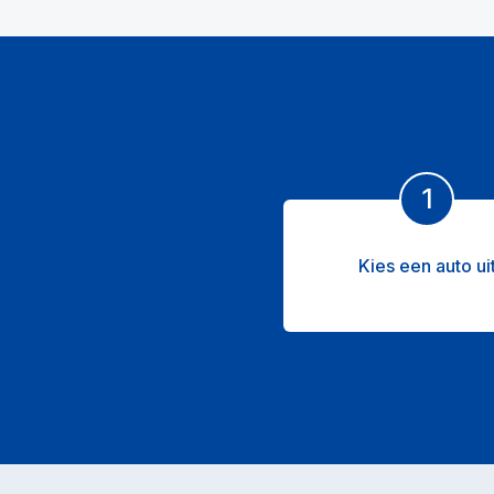
1
Kies een auto ui