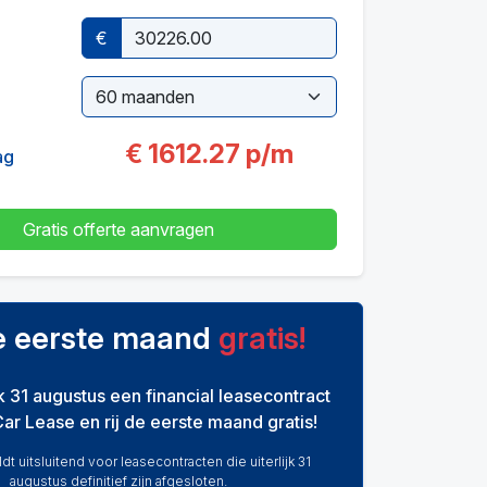
€
€
1612.27
p/m
ag
Gratis offerte aanvragen
de eerste maand
gratis!
ijk 31 augustus een financial leasecontract
Car Lease en rij de eerste maand gratis!
dt uitsluitend voor leasecontracten die uiterlijk 31
augustus definitief zijn afgesloten.