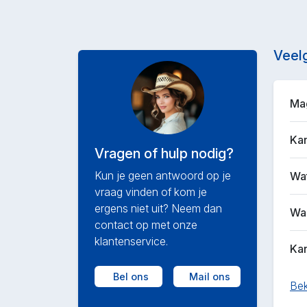
Veel
Mag
Kan
Vragen of hulp nodig?
Kun je geen antwoord op je
Wat
vraag vinden of kom je
ergens niet uit? Neem dan
Waa
contact op met onze
klantenservice.
Kan
Bel ons
Mail ons
Bek