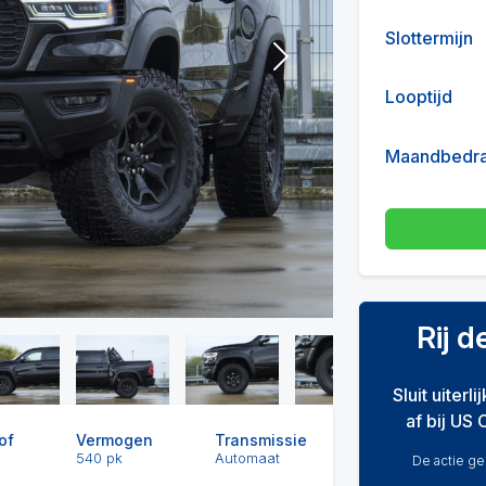
Slottermijn
Next
Looptijd
Maandbedr
Rij 
Sluit uiterl
af bij US 
of
Vermogen
Transmissie
540 pk
Automaat
De actie gel