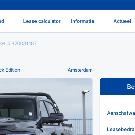
od
Lease calculator
Informatie
Actueel
ck-Up 920031487
k Edition
Amsterdam
Be
Aanschafwa
Leasebedra