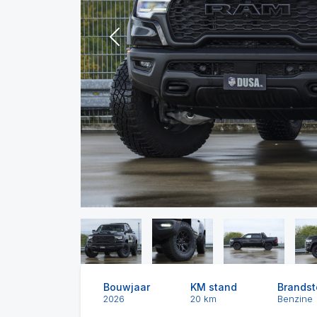
Previous
Bouwjaar
KM stand
Brandst
2026
20 km
Benzine