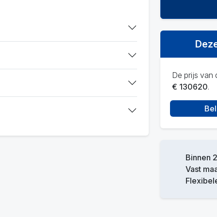
Deze
De prijs van d
€ 130620
.
Bel
Binnen 2
Vast ma
Flexibel