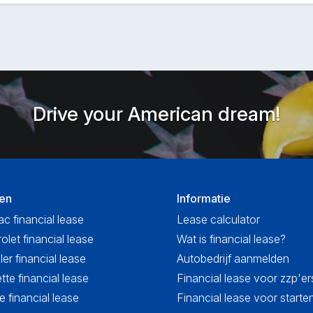
Drive your American dream!
en
Informatie
ac financial lease
Lease calculator
olet financial lease
Wat is financial lease?
ler financial lease
Autobedrijf aanmelden
tte financial lease
Financial lease voor zzp'er
 financial lease
Financial lease voor start