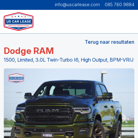
info@uscarlease.com
085 760 9884
Terug naar resultaten
Dodge RAM
1500, Limited, 3.0L Twin-Turbo I6, High Output, BPM-VRIJ
Previous
Next