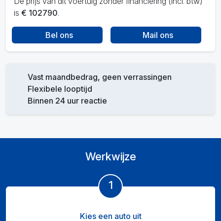
De prijs van dit voertuig zonder financiering (incl. btw)
is
€ 102790
.
Bel ons
Mail ons
Vast maandbedrag, geen verrassingen
Flexibele looptijd
Binnen 24 uur reactie
Werkwijze
1
Kies een auto uit