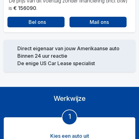
De prijs van dit voertuig zonder financiering (incl. btw)
is
€ 156090
.
Bel ons
Mail ons
Direct eigenaar van jouw Amerikaanse auto
Binnen 24 uur reactie
De enige US Car Lease specialist
Werkwijze
1
Kies een auto uit