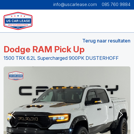
info@uscarlease.com
085 760 9884
Terug naar resultaten
Dodge RAM Pick Up
1500 TRX 6.2L Supercharged 900PK DUSTERHOFF
Previous
Next