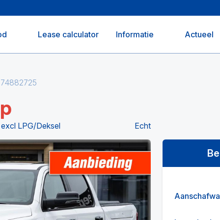
od
Lease calculator
Informatie
Actueel
274882725
up
 excl LPG/Deksel
Echt
Be
Aanschafwa