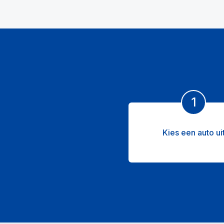
1
Kies een auto ui