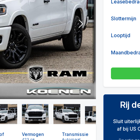
Leasebedra
Slottermijn
Next
Looptijd
Maandbedr
Rij 
Sluit uiterl
af bij US 
of
Vermogen
Transmissie
423 pk
Automaat