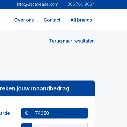
info@uscarlease.com
085 760 9884
Over ons
Contact
All brands
Terug naar resultaten
reken jouw maandbedrag
arde
€