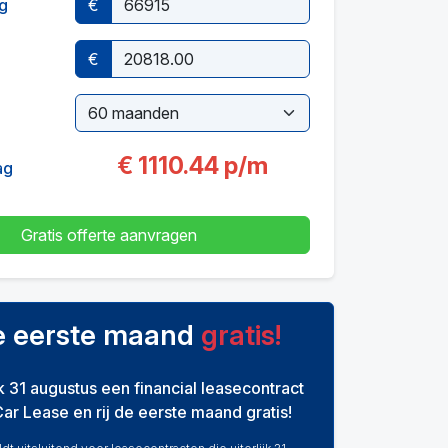
g
€
€
€
1110.44
p/m
ag
Gratis offerte aanvragen
de eerste maand
gratis!
ijk 31 augustus een financial leasecontract
Car Lease en rij de eerste maand gratis!