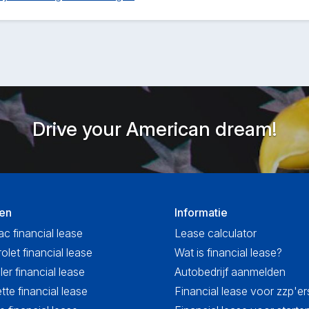
Drive your American dream!
en
Informatie
ac financial lease
Lease calculator
olet financial lease
Wat is financial lease?
ler financial lease
Autobedrijf aanmelden
tte financial lease
Financial lease voor zzp'er