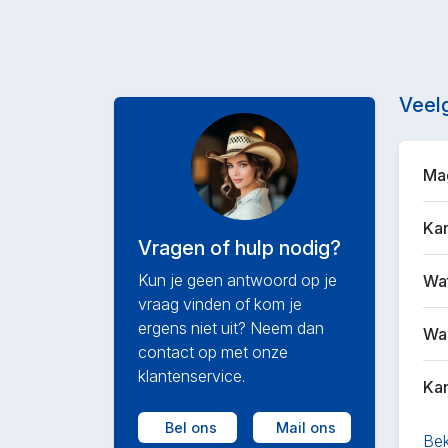
Veel
Mag
Kan
Vragen of hulp nodig?
Kun je geen antwoord op je
Wat
vraag vinden of kom je
ergens niet uit? Neem dan
Waa
contact op met onze
klantenservice.
Kan
Bel ons
Mail ons
Bek