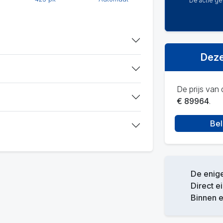
De actie gel
Deze
De prijs van d
€ 89964
.
Bel
De enige
Direct e
Binnen 