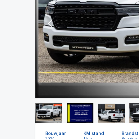
Previous
Bouwjaar
KM stand
Brandst
2024
1 km
Benzine