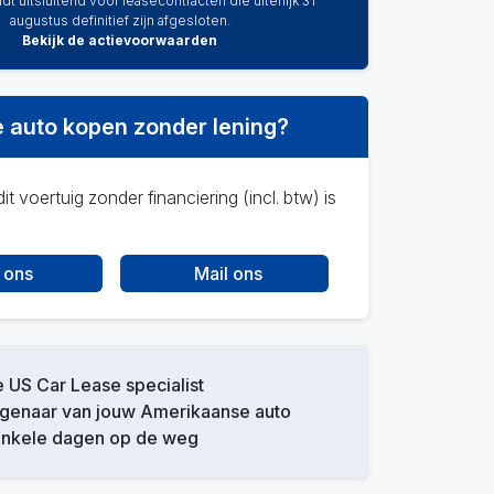
dt uitsluitend voor leasecontracten die uiterlijk 31
augustus definitief zijn afgesloten.
Bekijk de actievoorwaarden
 auto kopen zonder lening?
it voertuig zonder financiering (incl. btw) is
 ons
Mail ons
 US Car Lease specialist
igenaar van jouw Amerikaanse auto
enkele dagen op de weg