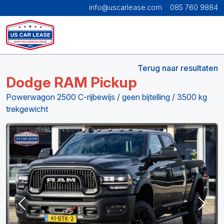
info@uscarlease.com
085 760 9884
Terug naar resultaten
Dodge RAM Pickup
Powerwagon 2500 C-rijbewijs / geen bijtelling / 3500 kg
trekgewicht
Previous
Next