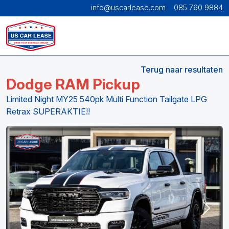
info@uscarlease.com
085 760 9884
Terug naar resultaten
Dodge RAM Pickup
Limited Night MY25 540pk Multi Function Tailgate LPG
Retrax SUPERAKTIE!!
Previous
Next