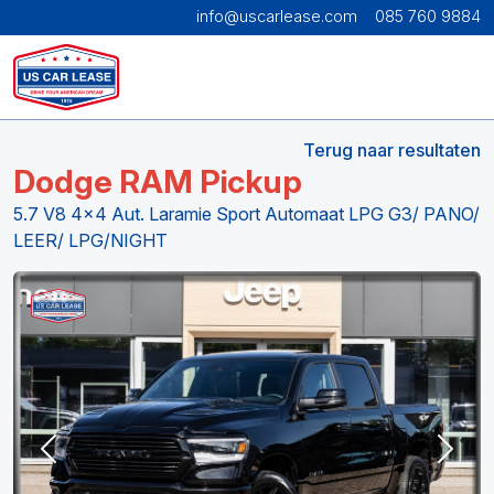
info@uscarlease.com
085 760 9884
Terug naar resultaten
Dodge RAM Pickup
5.7 V8 4x4 Aut. Laramie Sport Automaat LPG G3/ PANO/
LEER/ LPG/NIGHT
Previous
Next